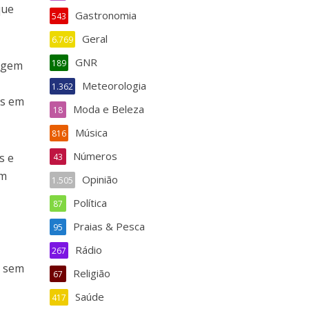
que
Gastronomia
543
Geral
6.769
GNR
189
rigem
Meteorologia
1.362
as em
Moda e Beleza
18
Música
816
Números
s e
43
um
Opinião
1.505
Política
87
Praias & Pesca
95
r
Rádio
267
u sem
Religião
67
e
Saúde
417