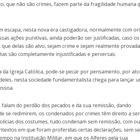
, que não são crimes, fazem parte da fragilidade humana 
ém escapa, nesta nova era castigadora, normalmente com o
sas ações punitivas, ainda poderão ser justificadas, caso os
que delas são alvo, sejam crime e sejam realmente provad
itas são completamente injustificadas e perversas.
a da Igreja Católica, pode-se pecar por pensamento, por ato
deles, nesta sociedade fundamentalista chega para lançar 
essoa.
o, falam do perdão dos pecados e da sua remissão, dando
e se redimirem, os condenados por crimes têm direito a se
polícias dos costumes, tudo condenam sem remissão, com o
ntextos em que foram proferidas certas declarações, sem s
empo na Instituição Militar, em que os Alferes pela sua