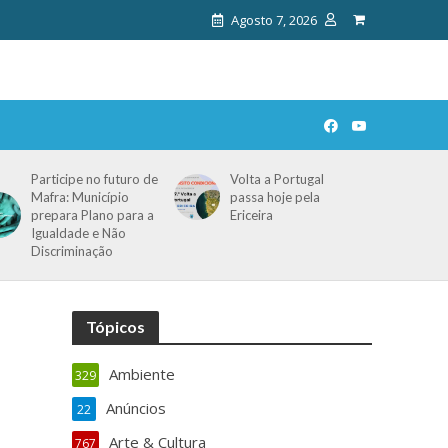
Agosto 7, 2026
Participe no futuro de
Volta a Portugal
Mafra: Município
passa hoje pela
prepara Plano para a
Ericeira
Igualdade e Não
Discriminação
Tópicos
Ambiente
329
Anúncios
22
Arte & Cultura
767