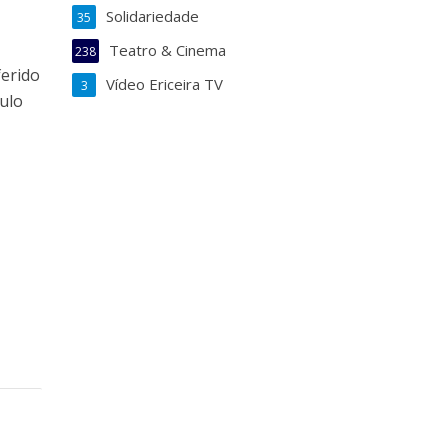
Solidariedade
35
Teatro & Cinema
238
ferido
Vídeo Ericeira TV
3
ulo