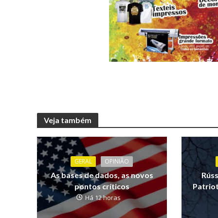
Veja também
GERAL
OPINIÃO
As bases de dados, as novos
Rúss
pontos críticos
Patrio
Há 12 horas