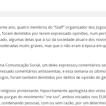
rrente ano, quatro membros do “Staff” organizador dos Jogo
, foram demitidos por terem expressado opiniões, num per
sado, algumas delas que à luz da sociedade atual e dos novo
onsideradas muito graves, mas que o não eram à época em q
 na Comunicação Social, um deles expressou comentários se
pressado comentários antissemitas, e esta semana os último
os jogos, foram também demitidos por delitos de opinião do g
eligioso protestante, hipocritamente apologista dos vícios
e as purgas do movimento “
me too
“, ambos iniciados nos EUA
, condenando pessoas, com ou sem razão, por um determi