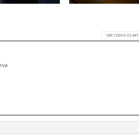
VER TODOS OS AR
a
erva