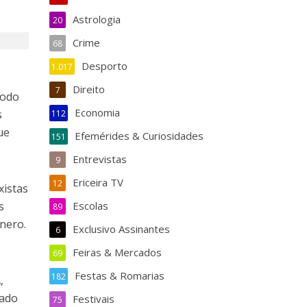
Astrologia
20
Crime
68
Desporto
1.017
s
Direito
7
íodo
Economia
s
112
ue
Efemérides & Curiosidades
151
Entrevistas
9
Ericeira TV
12
xistas
s
Escolas
89
énero.
Exclusivo Assinantes
6
Feiras & Mercados
69
Festas & Romarias
182
,
nado
Festivais
75