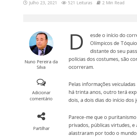
Julho 23, 2021
521 Leituras
2 Min Read
D
esde o início do co
Olímpicos de Tóquio
distante do seu pas
polícias dos costumes, são c
Nuno Pereira da
ocorreram.
Silva
Pelas informações veiculadas
há trinta anos, outro terá ex
Adicionar
comentário
dois, a dois dias do início d
Parece-me que o puritanismo r
privados, públicas virtudes, 
Partilhar
alastraram por todo o mundo