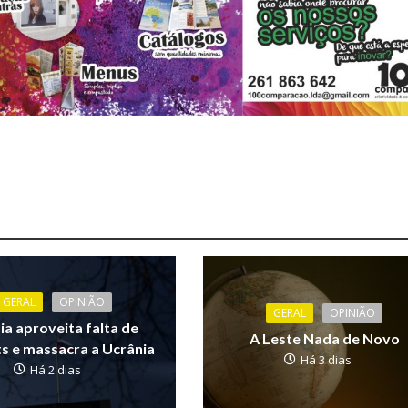
GERAL
OPINIÃO
GERAL
OPINIÃO
ia aproveita falta de
A Leste Nada de Novo
ts e massacra a Ucrânia
Há 3 dias
Há 2 dias