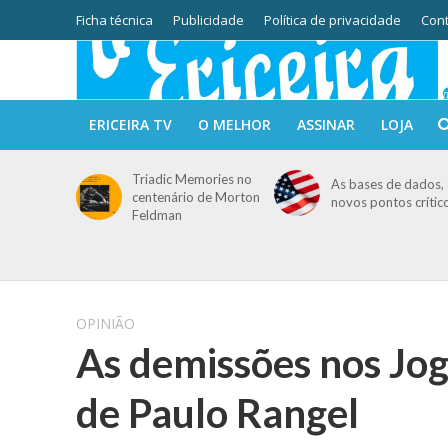
Ficha técnica
Publicidade
Política de privacidade
Cont
ERICEIRA TV
O MELHOR
ASSINAR
LOJA
Triadic Memories no
As bases de dados, 
centenário de Morton
novos pontos crític
Feldman
OPINIÃO
As demissões nos Jog
de Paulo Rangel