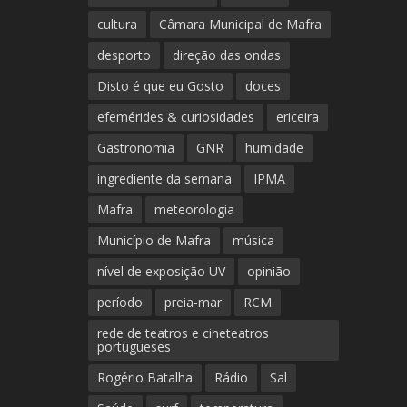
cultura
Câmara Municipal de Mafra
desporto
direção das ondas
Disto é que eu Gosto
doces
efemérides & curiosidades
ericeira
Gastronomia
GNR
humidade
ingrediente da semana
IPMA
Mafra
meteorologia
Município de Mafra
música
nível de exposição UV
opinião
período
preia-mar
RCM
rede de teatros e cineteatros
portugueses
Rogério Batalha
Rádio
Sal