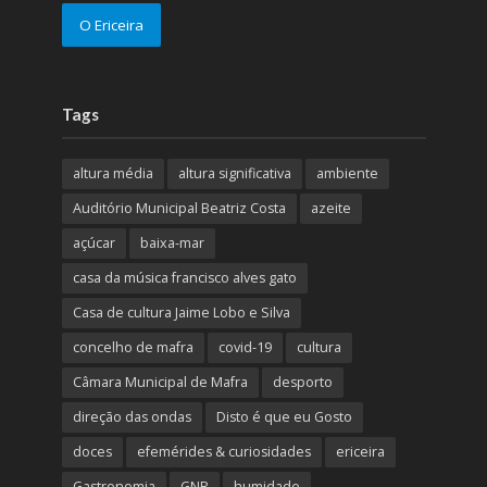
O Ericeira
Tags
altura média
altura significativa
ambiente
Auditório Municipal Beatriz Costa
azeite
açúcar
baixa-mar
casa da música francisco alves gato
Casa de cultura Jaime Lobo e Silva
concelho de mafra
covid-19
cultura
Câmara Municipal de Mafra
desporto
direção das ondas
Disto é que eu Gosto
doces
efemérides & curiosidades
ericeira
Gastronomia
GNR
humidade