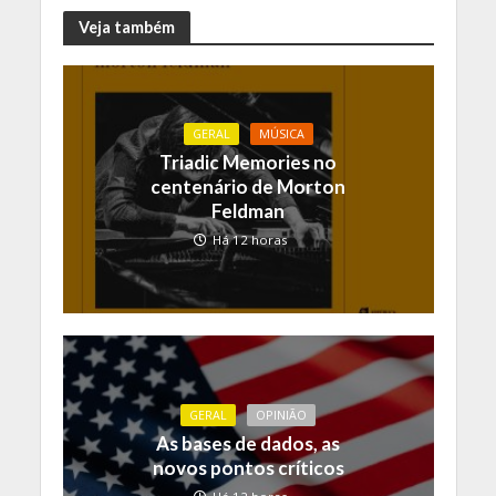
Veja também
GERAL
MÚSICA
Triadic Memories no
centenário de Morton
Feldman
Há 12 horas
GERAL
OPINIÃO
As bases de dados, as
novos pontos críticos