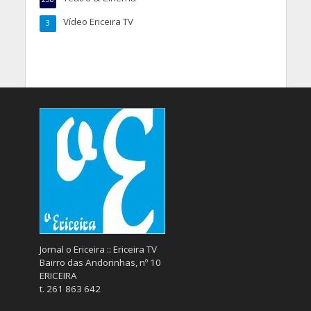
Vídeo Ericeira TV
3
Jornal o Ericeira :: Ericeira TV
Bairro das Andorinhas, nº 10
ERICEIRA
t. 261 863 642