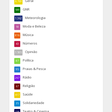
Geral
6.769
GNR
189
Meteorologia
1.362
Moda e Beleza
18
Música
816
Números
43
Opinião
1.505
Política
87
Praias & Pesca
95
Rádio
267
Religião
67
Saúde
417
Solidariedade
35
Teatro & Cinema
238