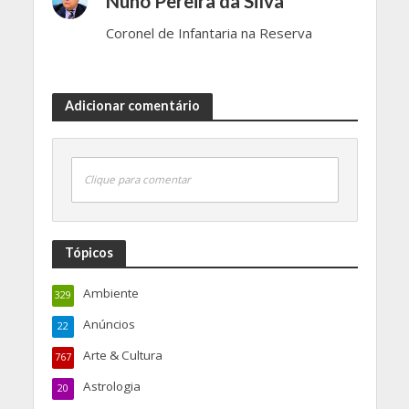
Nuno Pereira da Silva
Coronel de Infantaria na Reserva
Adicionar comentário
Clique para comentar
Tópicos
Ambiente
329
Anúncios
22
Arte & Cultura
767
Astrologia
20