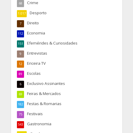
Crime
68
Desporto
1.017
Direito
7
Economia
112
Efemérides & Curiosidades
151
Entrevistas
9
Ericeira TV
12
Escolas
89
Exclusivo Assinantes
6
Feiras & Mercados
69
Festas & Romarias
182
Festivais
75
Gastronomia
543