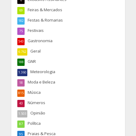
6
Feiras & Mercados
69
Festas & Romarias
182
Festivais
75
Gastronomia
543
Geral
6.762
GNR
188
Meteorologia
1.360
Moda e Beleza
18
Música
815
Números
43
Opinião
1.503
Política
87
Praias & Pesca
95