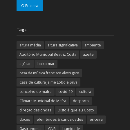
O Ericeira
Tags
altura média
altura significativa
ambiente
Auditório Municipal Beatriz Costa
azeite
açúcar
baixa-mar
casa da música francisco alves gato
Casa de cultura Jaime Lobo e Silva
concelho de mafra
covid-19
cultura
Câmara Municipal de Mafra
desporto
direção das ondas
Disto é que eu Gosto
doces
efemérides & curiosidades
ericeira
Gastronomia
GNR
humidade