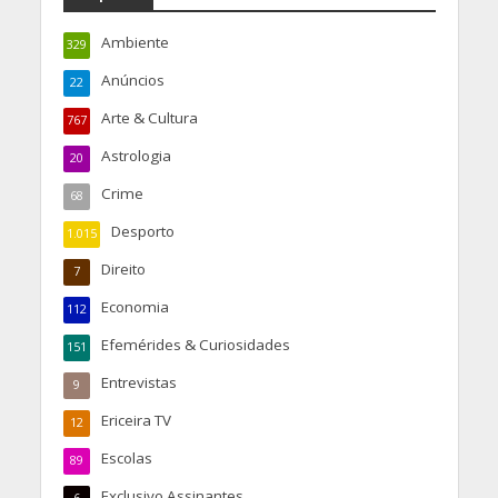
Ambiente
329
Anúncios
22
Arte & Cultura
767
Astrologia
20
Crime
68
Desporto
1.015
Direito
7
Economia
112
Efemérides & Curiosidades
151
Entrevistas
9
Ericeira TV
12
Escolas
89
Exclusivo Assinantes