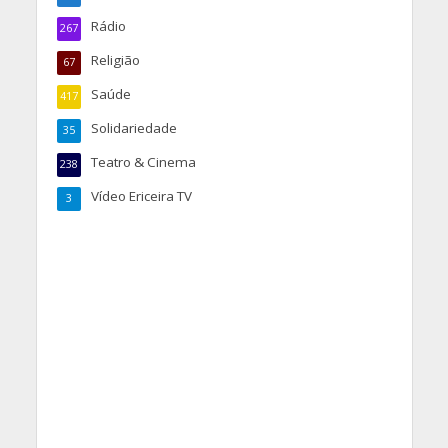
Rádio
267
Religião
67
Saúde
417
Solidariedade
35
Teatro & Cinema
238
Vídeo Ericeira TV
3