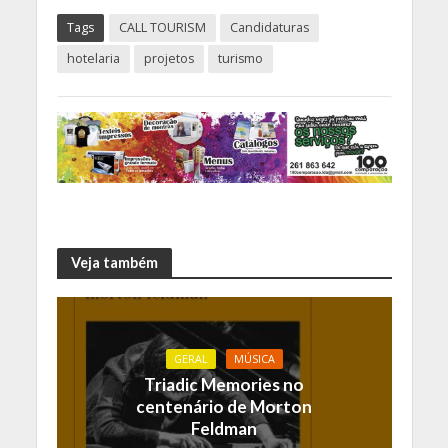
Tags
CALL TOURISM
Candidaturas
hotelaria
projetos
turismo
Veja também
GERAL
MÚSICA
Triadic Memories no
centenário de Morton
Feldman