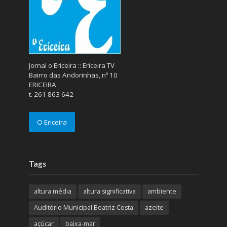
Jornal o Ericeira :: Ericeira TV
Bairro das Andorinhas, nº 10
ERICEIRA
t. 261 863 642
O Ericeira
Tags
altura média
altura significativa
ambiente
Auditório Municipal Beatriz Costa
azeite
açúcar
baixa-mar