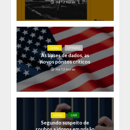
Há 12 horas
GERAL
OPINIÃO
As bases de dados, as
novos pontos críticos
Há 12 horas
GERAL
GNR
Segundo suspeito de
roubos a idosos em prisão