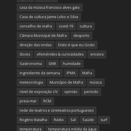
casa da música francisco alves gato
Casa de cultura Jaime Lobo e Silva
concelho de mafra
covid-19
cultura
Câmara Municipal de Mafra
desporto
direção das ondas
Disto é que eu Gosto
doces
efemérides & curiosidades
ericeira
Gastronomia
GNR
humidade
ingrediente da semana
IPMA
Mafra
meteorologia
Município de Mafra
música
nível de exposição UV
opinião
período
preia-mar
RCM
rede de teatros e cineteatros portugueses
Rogério Batalha
Rádio
Sal
Saúde
surf
temperatura
temperatura média da água