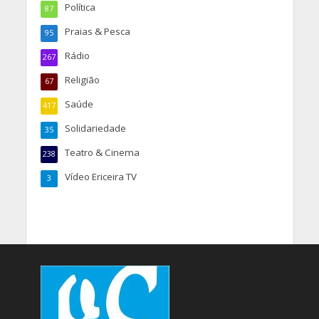
Política
87
Praias & Pesca
95
Rádio
267
Religião
67
Saúde
417
Solidariedade
35
Teatro & Cinema
238
Vídeo Ericeira TV
3