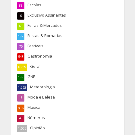
Escolas
89
Exclusivo Assinantes
6
Feiras & Mercados
69
Festas & Romarias
182
Festivais
75
Gastronomia
543
Geral
6.769
GNR
189
Meteorologia
1.362
Moda e Beleza
18
Música
816
Números
43
Opinião
1.505