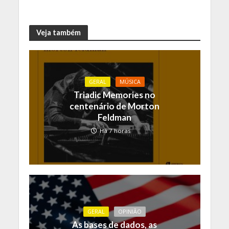
Veja também
GERAL
MÚSICA
Triadic Memories no
centenário de Morton
Feldman
Há 7 horas
GERAL
OPINIÃO
As bases de dados, as