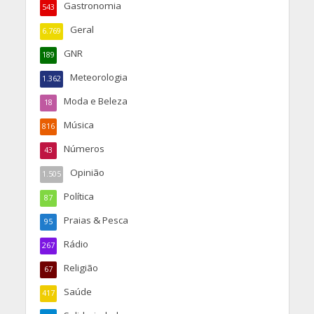
Gastronomia
543
Geral
6.769
GNR
189
Meteorologia
1.362
Moda e Beleza
18
Música
816
Números
43
Opinião
1.505
Política
87
Praias & Pesca
95
Rádio
267
Religião
67
Saúde
417