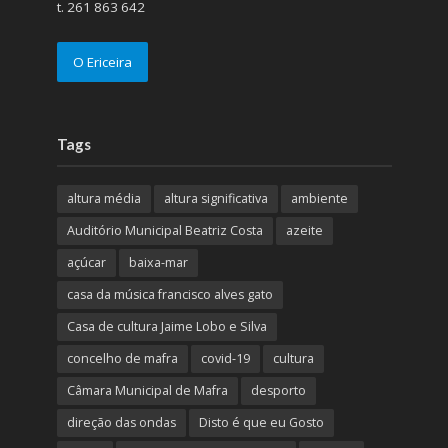
t. 261 863 642
O Ericeira
Tags
altura média
altura significativa
ambiente
Auditório Municipal Beatriz Costa
azeite
açúcar
baixa-mar
casa da música francisco alves gato
Casa de cultura Jaime Lobo e Silva
concelho de mafra
covid-19
cultura
Câmara Municipal de Mafra
desporto
direção das ondas
Disto é que eu Gosto