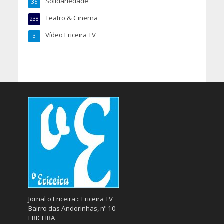
Solidariedade
35
Teatro & Cinema
238
Vídeo Ericeira TV
3
Jornal o Ericeira :: Ericeira TV
Bairro das Andorinhas, nº 10
ERICEIRA