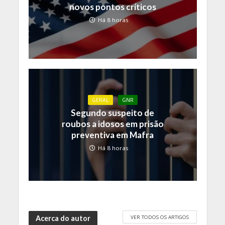
novos pontos críticos
Há 8 horas
GERAL
GNR
Segundo suspeito de
roubos a idosos em prisão
preventiva em Mafra
Há 8 horas
VER TODOS OS ARTIGOS
Acerca do autor