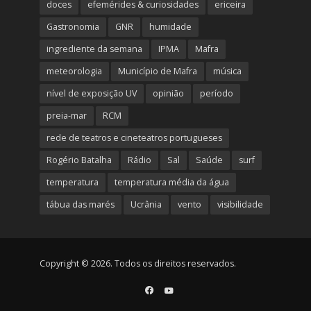
doces
efemérides & curiosidades
ericeira
Gastronomia
GNR
humidade
ingrediente da semana
IPMA
Mafra
meteorologia
Município de Mafra
música
nível de exposição UV
opinião
período
preia-mar
RCM
rede de teatros e cineteatros portugueses
Rogério Batalha
Rádio
Sal
Saúde
surf
temperatura
temperatura média da água
tábua das marés
Ucrânia
vento
visibilidade
Copyright © 2026. Todos os direitos reservados.