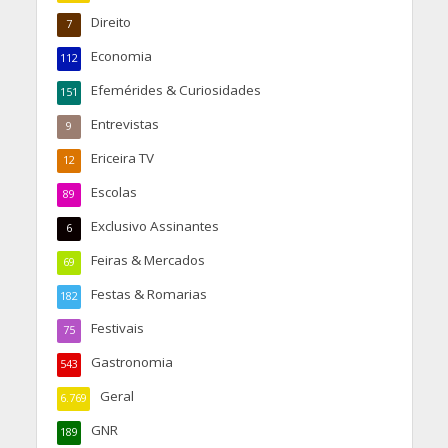
Direito
7
Economia
112
Efemérides & Curiosidades
151
Entrevistas
9
Ericeira TV
12
Escolas
89
Exclusivo Assinantes
6
Feiras & Mercados
69
Festas & Romarias
182
Festivais
75
Gastronomia
543
Geral
6.769
GNR
189