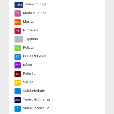
Meteorologia
1.362
Moda e Beleza
18
Música
816
Números
43
Opinião
1.505
Política
87
Praias & Pesca
95
Rádio
267
Religião
67
Saúde
417
Solidariedade
35
Teatro & Cinema
238
Vídeo Ericeira TV
3