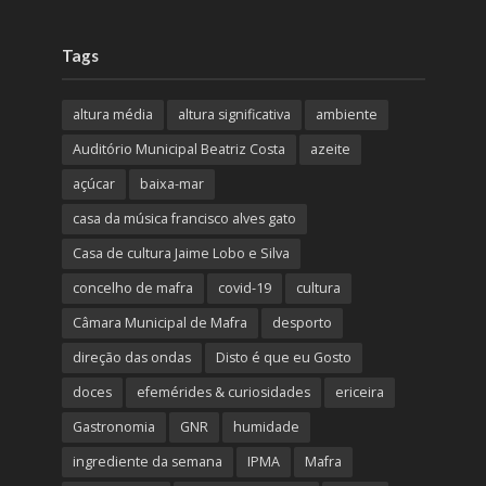
Tags
altura média
altura significativa
ambiente
Auditório Municipal Beatriz Costa
azeite
açúcar
baixa-mar
casa da música francisco alves gato
Casa de cultura Jaime Lobo e Silva
concelho de mafra
covid-19
cultura
Câmara Municipal de Mafra
desporto
direção das ondas
Disto é que eu Gosto
doces
efemérides & curiosidades
ericeira
Gastronomia
GNR
humidade
ingrediente da semana
IPMA
Mafra