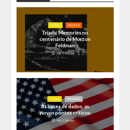
GERAL
MÚSICA
Triadic Memories no
centenário de Morton
Feldman
Há 2 horas
GERAL
OPINIÃO
As bases de dados, as
novos pontos críticos
Há 2 horas