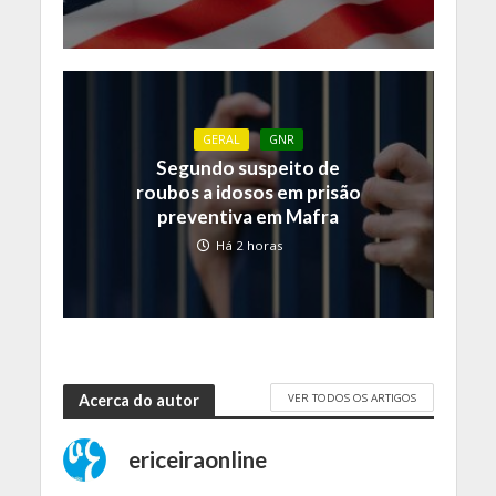
GERAL
GNR
Segundo suspeito de
roubos a idosos em prisão
preventiva em Mafra
Há 2 horas
VER TODOS OS ARTIGOS
Acerca do autor
ericeiraonline