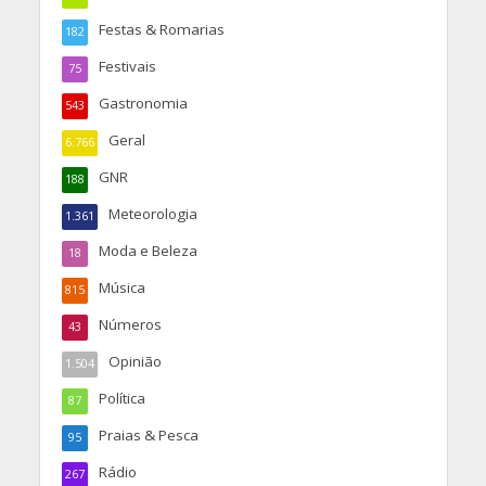
Festas & Romarias
182
Festivais
75
Gastronomia
543
Geral
6.766
GNR
188
Meteorologia
1.361
Moda e Beleza
18
Música
815
Números
43
Opinião
1.504
Política
87
Praias & Pesca
95
Rádio
267