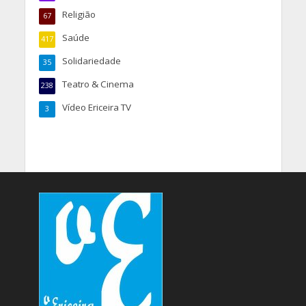
Religião
67
Saúde
417
Solidariedade
35
Teatro & Cinema
238
Vídeo Ericeira TV
3