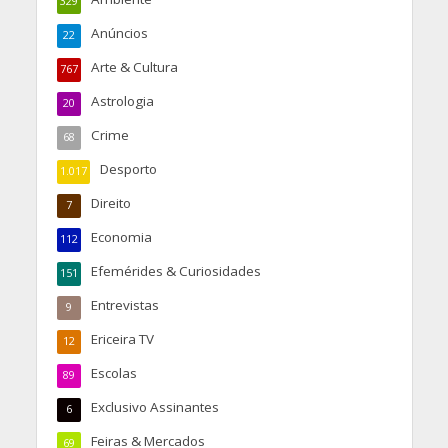
329
Anúncios
22
Arte & Cultura
767
Astrologia
20
Crime
68
Desporto
1.017
Direito
7
Economia
112
Efemérides & Curiosidades
151
Entrevistas
9
Ericeira TV
12
Escolas
89
Exclusivo Assinantes
6
Feiras & Mercados
69