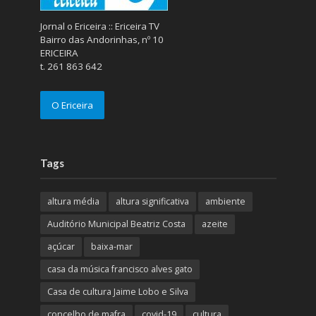
Jornal o Ericeira :: Ericeira TV
Bairro das Andorinhas, nº 10
ERICEIRA
t. 261 863 642
O Ericeira
Tags
altura média
altura significativa
ambiente
Auditório Municipal Beatriz Costa
azeite
açúcar
baixa-mar
casa da música francisco alves gato
Casa de cultura Jaime Lobo e Silva
concelho de mafra
covid-19
cultura