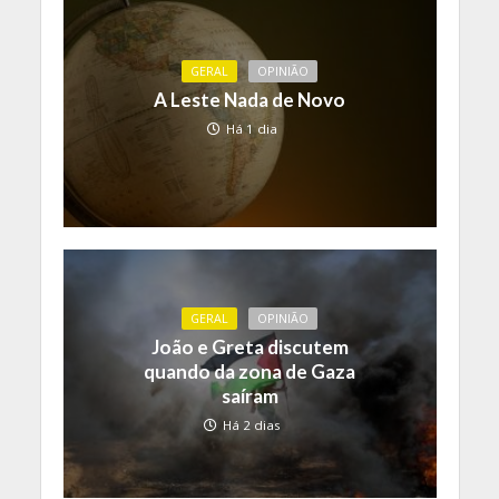
GERAL
OPINIÃO
A Leste Nada de Novo
Há 1 dia
GERAL
OPINIÃO
João e Greta discutem
quando da zona de Gaza
saíram
Há 2 dias