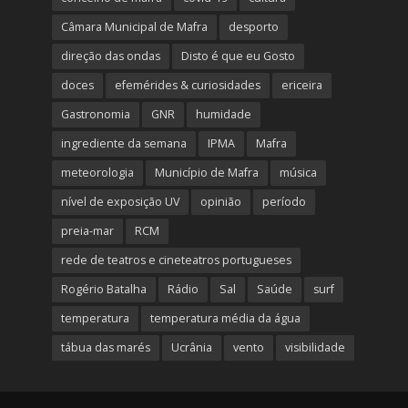
Câmara Municipal de Mafra
desporto
direção das ondas
Disto é que eu Gosto
doces
efemérides & curiosidades
ericeira
Gastronomia
GNR
humidade
ingrediente da semana
IPMA
Mafra
meteorologia
Município de Mafra
música
nível de exposição UV
opinião
período
preia-mar
RCM
rede de teatros e cineteatros portugueses
Rogério Batalha
Rádio
Sal
Saúde
surf
temperatura
temperatura média da água
tábua das marés
Ucrânia
vento
visibilidade