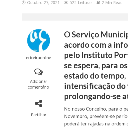
Outubro 27, 2021
522 Leituras
2 Min Read
O Serviço Municip
acordo com a inf
pelo Instituto Po
ericeiraonline
se espera, para o
estado do tempo, 
Adicionar
intensificação do 
comentário
prolongando-se at
No nosso Concelho, para o per
Partilhar
Novembro, prevêem-se períod
poderá ter rajadas na ordem