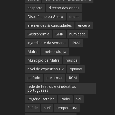
desporto
direção das ondas
Disto é que eu Gosto
doces
efemérides & curiosidades
ericeira
Gastronomia
GNR
humidade
ingrediente da semana
IPMA
Mafra
meteorologia
Município de Mafra
música
nível de exposição UV
opinião
período
preia-mar
RCM
rede de teatros e cineteatros
portugueses
Rogério Batalha
Rádio
Sal
Saúde
surf
temperatura