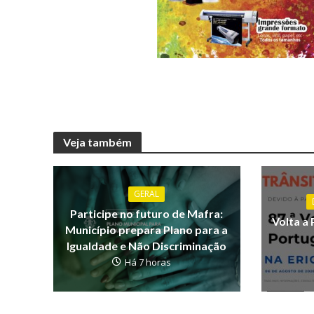
Veja também
GERAL
Participe no futuro de Mafra:
Volta a 
Município prepara Plano para a
Igualdade e Não Discriminação
Há 7 horas