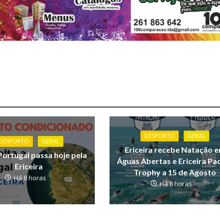
DESPORTO
GERAL
DESPORTO
GERAL
Ericeira recebe Natação 
Portugal passa hoje pela
Águas Abertas e Ericeira Pa
Ericeira
Trophy a 15 de Agosto
Há 8 horas
Há 8 horas