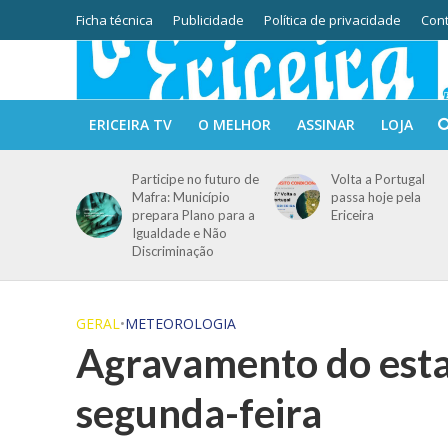
Ficha técnica
Publicidade
Política de privacidade
Cont
ERICEIRA TV
O MELHOR
ASSINAR
LOJA
Participe no futuro de
Volta a Portugal
Mafra: Município
passa hoje pela
prepara Plano para a
Ericeira
Igualdade e Não
Discriminação
GERAL
•
METEOROLOGIA
Agravamento do esta
segunda-feira