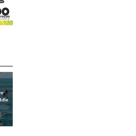
em
ddle