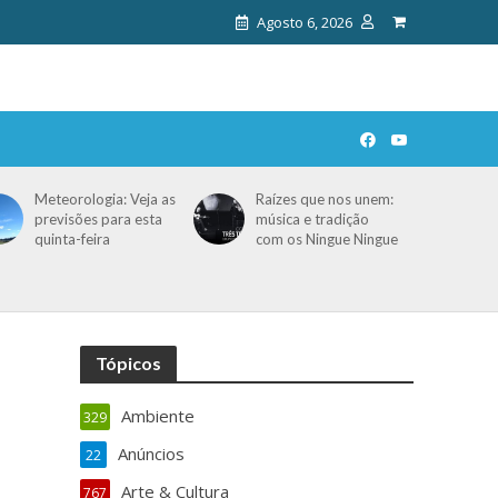
Agosto 6, 2026
Meteorologia: Veja as
Raízes que nos unem:
previsões para esta
música e tradição
quinta-feira
com os Ningue Ningue
Tópicos
Ambiente
329
Anúncios
22
Arte & Cultura
767