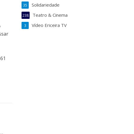
Solidariedade
35
Teatro & Cinema
238
Vídeo Ericeira TV
o
3
ssar
261