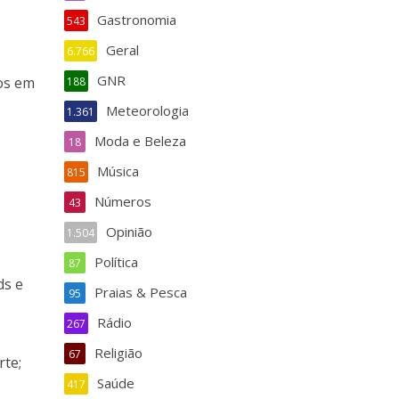
Gastronomia
543
Geral
6.766
GNR
os em
188
Meteorologia
1.361
Moda e Beleza
18
Música
815
Números
43
Opinião
1.504
Política
87
ds e
Praias & Pesca
95
Rádio
267
Religião
67
rte;
Saúde
417