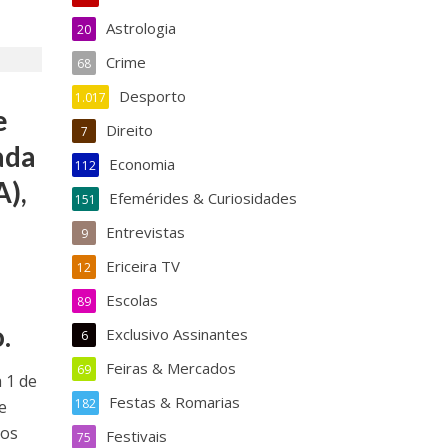
Astrologia
20
Crime
68
Desporto
1.017
e
Direito
7
ada
Economia
112
A),
Efemérides & Curiosidades
151
Entrevistas
9
Ericeira TV
12
Escolas
89
.
Exclusivo Assinantes
6
Feiras & Mercados
69
 1 de
Festas & Romarias
182
e
dos
Festivais
75