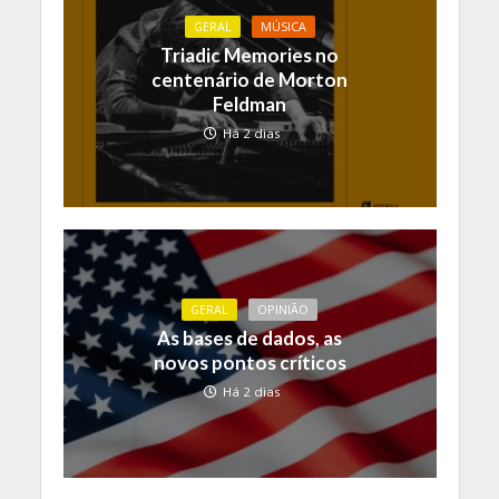
GERAL
MÚSICA
Triadic Memories no
centenário de Morton
Feldman
Há 2 dias
GERAL
OPINIÃO
As bases de dados, as
novos pontos críticos
Há 2 dias