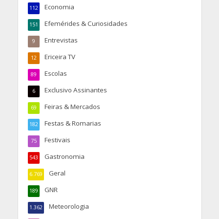
Economia
112
Efemérides & Curiosidades
151
Entrevistas
9
Ericeira TV
12
Escolas
89
Exclusivo Assinantes
6
Feiras & Mercados
69
Festas & Romarias
182
Festivais
75
Gastronomia
543
Geral
6.769
GNR
189
Meteorologia
1.362