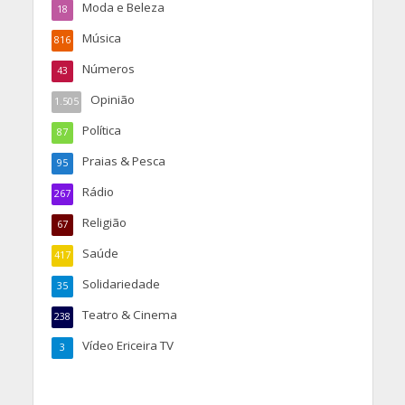
Moda e Beleza
18
Música
816
Números
43
Opinião
1.505
Política
87
Praias & Pesca
95
Rádio
267
Religião
67
Saúde
417
Solidariedade
35
Teatro & Cinema
238
Vídeo Ericeira TV
3