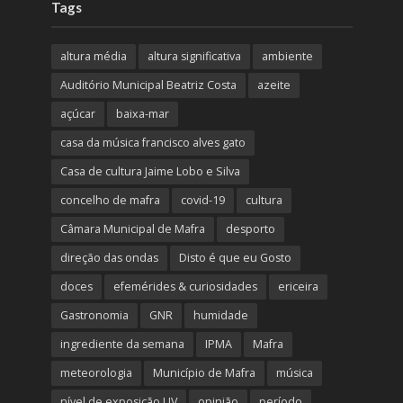
Tags
altura média
altura significativa
ambiente
Auditório Municipal Beatriz Costa
azeite
açúcar
baixa-mar
casa da música francisco alves gato
Casa de cultura Jaime Lobo e Silva
concelho de mafra
covid-19
cultura
Câmara Municipal de Mafra
desporto
direção das ondas
Disto é que eu Gosto
doces
efemérides & curiosidades
ericeira
Gastronomia
GNR
humidade
ingrediente da semana
IPMA
Mafra
meteorologia
Município de Mafra
música
nível de exposição UV
opinião
período