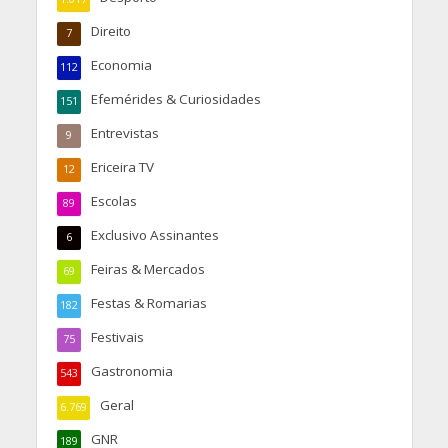
Direito
7
Economia
112
Efemérides & Curiosidades
151
Entrevistas
9
Ericeira TV
12
Escolas
89
Exclusivo Assinantes
6
Feiras & Mercados
69
Festas & Romarias
182
Festivais
75
Gastronomia
543
Geral
6.769
GNR
189