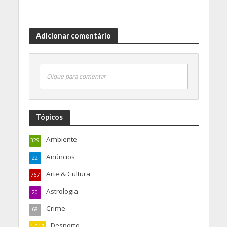
Adicionar comentário
Clique para comentar
Tópicos
Ambiente
329
Anúncios
22
Arte & Cultura
767
Astrologia
20
Crime
68
Desporto
1.017