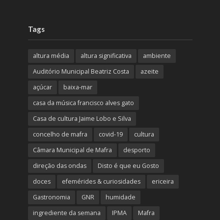
Tags
altura média
altura significativa
ambiente
Auditório Municipal Beatriz Costa
azeite
açúcar
baixa-mar
casa da música francisco alves gato
Casa de cultura Jaime Lobo e Silva
concelho de mafra
covid-19
cultura
Câmara Municipal de Mafra
desporto
direção das ondas
Disto é que eu Gosto
doces
efemérides & curiosidades
ericeira
Gastronomia
GNR
humidade
ingrediente da semana
IPMA
Mafra