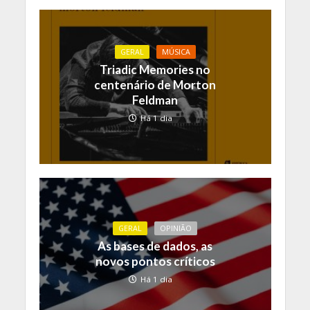
GERAL
MÚSICA
Triadic Memories no
centenário de Morton
Feldman
Há 1 dia
GERAL
OPINIÃO
As bases de dados, as
novos pontos críticos
Há 1 dia