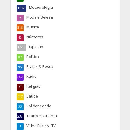
Meteorologia
1.362
Moda e Beleza
18
Música
816
Números
43
Opinião
1.505
Política
87
Praias & Pesca
95
Rádio
267
Religião
67
Saúde
417
Solidariedade
35
Teatro & Cinema
238
Vídeo Ericeira TV
3