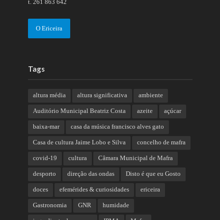
t. 261 863 642
O Ericeira
Tags
altura média
altura significativa
ambiente
Auditório Municipal Beatriz Costa
azeite
açúcar
baixa-mar
casa da música francisco alves gato
Casa de cultura Jaime Lobo e Silva
concelho de mafra
covid-19
cultura
Câmara Municipal de Mafra
desporto
direção das ondas
Disto é que eu Gosto
doces
efemérides & curiosidades
ericeira
Gastronomia
GNR
humidade