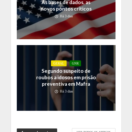
As bases de dados, as
novos pontos críticos
Há 3 dias
GERAL
GNR
Segundo suspeito de
roubos a idosos em prisão
preventiva em Mafra
Há 3 dias