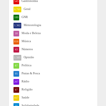
Gastronomia
543
Geral
6.769
GNR
189
Meteorologia
1.362
Moda e Beleza
18
Música
816
Números
43
Opinião
1.505
Política
87
Praias & Pesca
95
Rádio
267
Religião
67
Saúde
417
Solidariedade
35