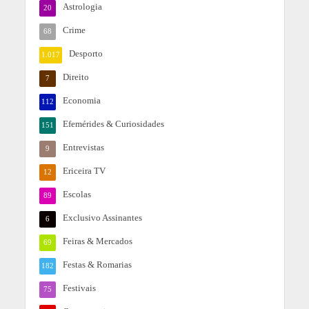
Astrologia
20
Crime
68
Desporto
1.017
Direito
7
Economia
112
Efemérides & Curiosidades
151
Entrevistas
9
Ericeira TV
12
Escolas
89
Exclusivo Assinantes
6
Feiras & Mercados
69
Festas & Romarias
182
Festivais
75