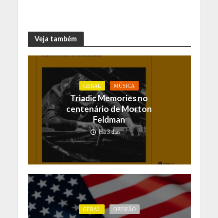
Veja também
GERAL
MÚSICA
Triadic Memories no
centenário de Morton
Feldman
Há 3 dias
GERAL
OPINIÃO