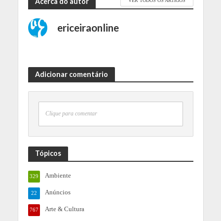
Acerca do autor
VER TODOS OS ARTIGOS
ericeiraonline
Adicionar comentário
Clique para comentar
Tópicos
Ambiente
329
Anúncios
22
Arte & Cultura
767