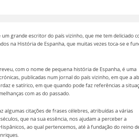
é um grande escritor do país vizinho, que me tem deliciado 
os na História de Espanha, que muitas vezes toca-se e fun
creveu, com o nome de pequena história de Espanha, é uma
crónicas, publicadas num jornal do país vizinho, em que a a
ordaz e satírico, em que quando pode faz referências a situa
emelhanças com as do passado.
az algumas citações de frases célebres, atribuídas a várias
 séculos, que na sua essência, nos ajudam a perceber a
Hispânicos, ao qual pertencemos, até à fundação do reino d
nriques.