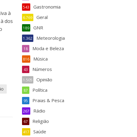
Gastronomia
543
iva à
Geral
6.769
 à dos
GNR
189
o
Meteorologia
1.362
Moda e Beleza
18
Música
816
Números
43
Opinião
1.505
ão
Política
87
Praias & Pesca
95
Rádio
267
Religião
67
Saúde
417