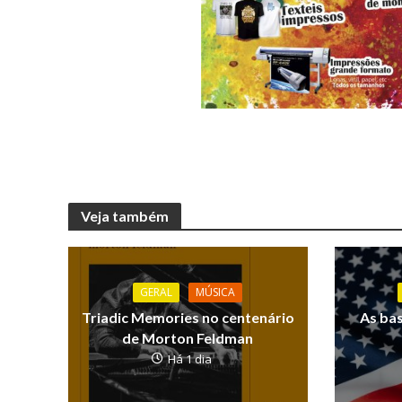
Veja também
GERAL
MÚSICA
Triadic Memories no centenário
As ba
de Morton Feldman
Há 1 dia