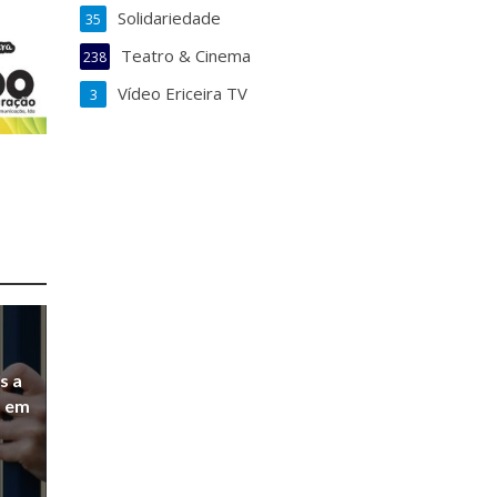
Solidariedade
35
Teatro & Cinema
238
Vídeo Ericeira TV
3
s a
a em