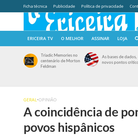
Ficha técnica
Publicidade
Política de privacidade
Cont
ERICEIRA TV
O MELHOR
ASSINAR
LOJA
Triadic Memories no
As bases de dados, 
centenário de Morton
novos pontos crític
Feldman
GERAL
•
OPINIÃO
A coincidência de pon
povos hispânicos