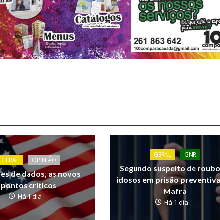
GERAL
GNR
GERAL
OPINIÃO
Segundo suspeito de roubo
ses de dados, as novos
idosos em prisão preventiv
pontos críticos
Mafra
Há 1 dia
Há 1 dia