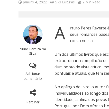
Janeiro 4, 2022
573 Leituras
2 Min Read
A
rturo Peres Reverte 
seus romances basead
com a nossa.
Nuno Pereira da
Silva
Um dos últimos livros que es
extraordinária compilação de 
dum ponto de vista crítico, m
pontuais e atuais, que têm s
Adicionar
comentário
No epílogo do livro, o autor f
individualidades ao longo dos
identidade, a alma dos povos 
Partilhar
Portugal, por Dom Afonso He