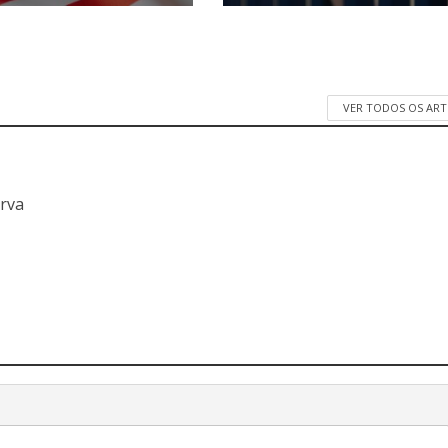
VER TODOS OS AR
a
erva