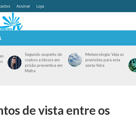
actos
Assinar
Loja
Segundo suspeito de
Meteorologia: Veja as
as
roubos a idosos em
previsões para esta
os
prisão preventiva em
sexta-feira
Mafra
tos de vista entre os