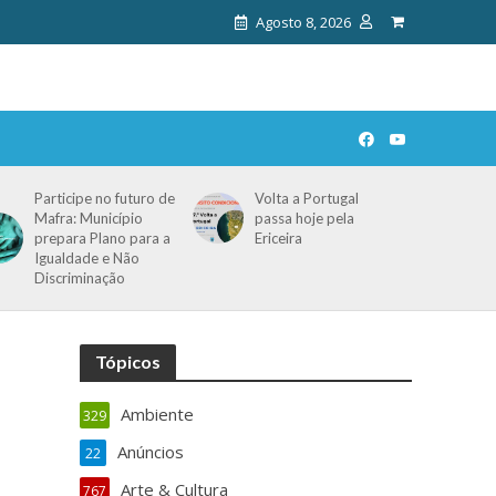
Agosto 8, 2026
Participe no futuro de
Volta a Portugal
Mafra: Município
passa hoje pela
prepara Plano para a
Ericeira
Igualdade e Não
Discriminação
Tópicos
Ambiente
329
Anúncios
22
Arte & Cultura
767