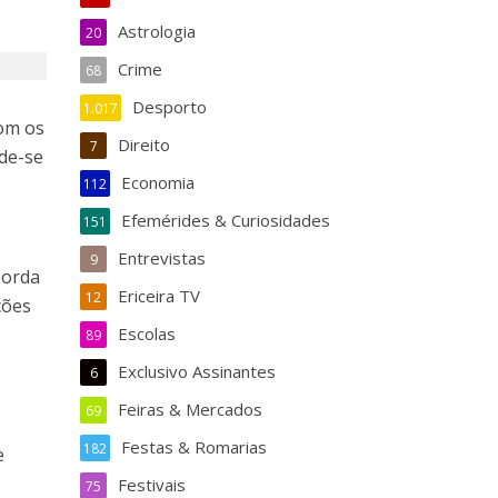
Astrologia
20
Crime
68
Desporto
1.017
com os
Direito
7
de-se
Economia
112
Efemérides & Curiosidades
151
Entrevistas
9
borda
Ericeira TV
12
ções
Escolas
89
Exclusivo Assinantes
6
Feiras & Mercados
69
Festas & Romarias
182
e
Festivais
75