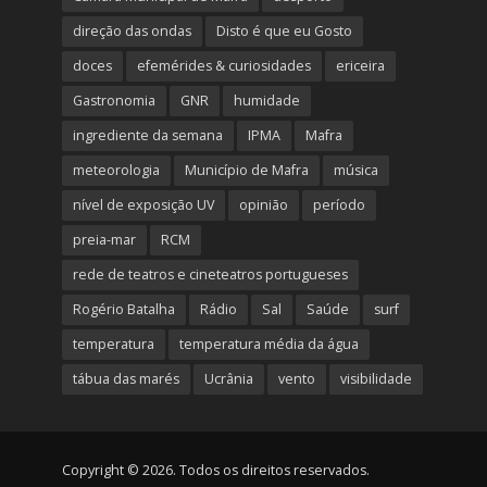
direção das ondas
Disto é que eu Gosto
doces
efemérides & curiosidades
ericeira
Gastronomia
GNR
humidade
ingrediente da semana
IPMA
Mafra
meteorologia
Município de Mafra
música
nível de exposição UV
opinião
período
preia-mar
RCM
rede de teatros e cineteatros portugueses
Rogério Batalha
Rádio
Sal
Saúde
surf
temperatura
temperatura média da água
tábua das marés
Ucrânia
vento
visibilidade
Copyright © 2026. Todos os direitos reservados.