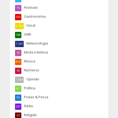
Festivais
75
Gastronomia
543
Geral
6.766
GNR
188
Meteorologia
1.361
Moda e Beleza
18
Música
815
Números
43
Opinião
1.504
Política
87
Praias & Pesca
95
Rádio
267
Religião
67