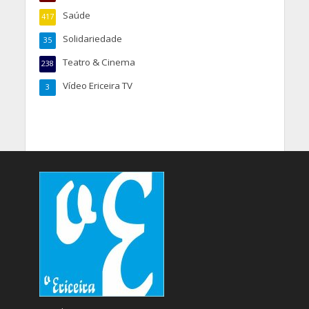
Saúde
417
Solidariedade
35
Teatro & Cinema
238
Vídeo Ericeira TV
3