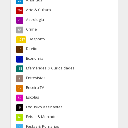
22
Arte & Cultura
767
Astrologia
20
Crime
68
Desporto
1.017
Direito
7
Economia
112
Efemérides & Curiosidades
151
Entrevistas
9
Ericeira TV
12
Escolas
89
Exclusivo Assinantes
6
Feiras & Mercados
69
Festas & Romarias
182