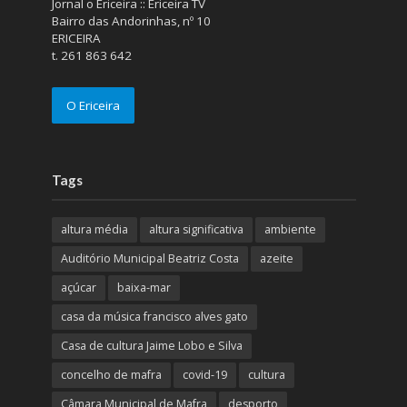
Jornal o Ericeira :: Ericeira TV
Bairro das Andorinhas, nº 10
ERICEIRA
t. 261 863 642
O Ericeira
Tags
altura média
altura significativa
ambiente
Auditório Municipal Beatriz Costa
azeite
açúcar
baixa-mar
casa da música francisco alves gato
Casa de cultura Jaime Lobo e Silva
concelho de mafra
covid-19
cultura
Câmara Municipal de Mafra
desporto