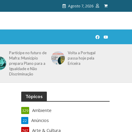
Agosto 7, 2026
Participe no futuro de
Volta a Portugal
Mafra: Município
passa hoje pela
prepara Plano para a
Ericeira
Igualdade e Não
Discriminação
Tópicos
Ambiente
329
Anúncios
22
Arte & Cultura
767