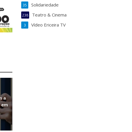
Solidariedade
35
Teatro & Cinema
238
Vídeo Ericeira TV
3
s a
a em