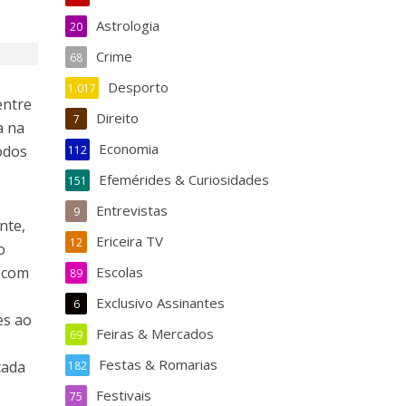
Astrologia
20
Crime
68
Desporto
1.017
entre
Direito
7
a na
Economia
odos
112
Efemérides & Curiosidades
151
Entrevistas
9
nte,
Ericeira TV
12
o
e com
Escolas
89
Exclusivo Assinantes
6
es ao
Feiras & Mercados
69
Festas & Romarias
cada
182
Festivais
75