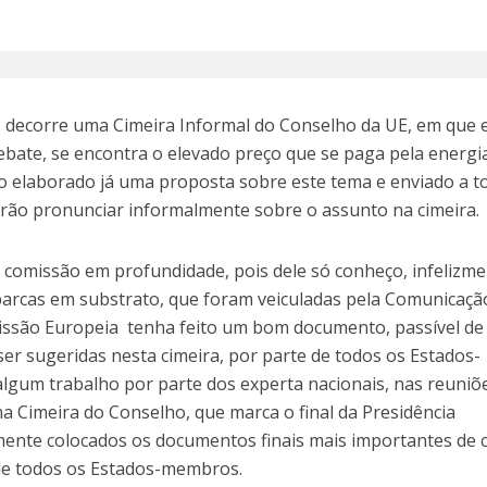
s, decorre uma Cimeira Informal do Conselho da UE, em que 
bate, se encontra o elevado preço que se paga pela energi
o elaborado já uma proposta sobre este tema e enviado a t
rão pronunciar informalmente sobre o assunto na cimeira.
omissão em profundidade, pois dele só conheço, infelizme
arcas em substrato, que foram veiculadas pela Comunicaçã
missão Europeia tenha feito um bom documento, passível d
ser sugeridas nesta cimeira, por parte de todos os Estados-
algum trabalho por parte dos experta nacionais, nas reuniõ
ma Cimeira do Conselho, que marca o final da Presidência
ente colocados os documentos finais mais importantes de 
de todos os Estados-membros.