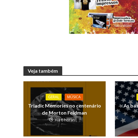
Veja também
GERAL
MÚSICA
Triadic Memories no centenário
As ba
de Morton Feldman
Há 6 horas