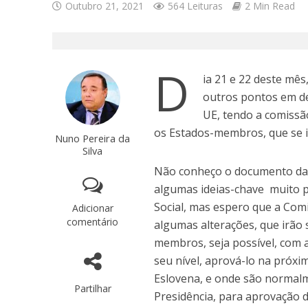
Outubro 21, 2021
564 Leituras
2 Min Read
D
ia 21 e 22 deste mê
outros pontos em de
UE, tendo a comissã
os Estados-membros, que se i
Nuno Pereira da
Silva
Não conheço o documento da c
algumas ideias-chave muito p
Social, mas espero que a Co
Adicionar
comentário
algumas alterações, que irão 
membros, seja possível, com 
seu nível, aprová-lo na próxi
Eslovena, e onde são normalm
Partilhar
Presidência, para aprovação 