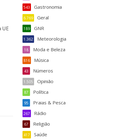
Gastronomia
543
Geral
6.769
a UE
GNR
189
Meteorologia
1.362
Moda e Beleza
18
Música
816
Números
43
Opinião
1.505
Política
87
Praias & Pesca
95
Rádio
267
Religião
67
Saúde
417