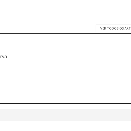
VER TODOS OS AR
a
erva