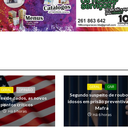
GERAL
GNR
GERAL
OPINIÃO
Segundo suspeito de roubo
ses de dados, as novos
idosos em prisão preventiv
pontos críticos
Mafra
Há 6 horas
Há 6 horas