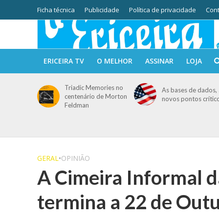
Ficha técnica
Publicidade
Política de privacidade
Cont
ERICEIRA TV
O MELHOR
ASSINAR
LOJA
Triadic Memories no
As bases de dados, 
centenário de Morton
novos pontos crític
Feldman
GERAL
•
OPINIÃO
A Cimeira Informal d
termina a 22 de Out