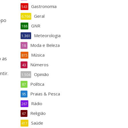
Gastronomia
543
Geral
6.766
opo
GNR
188
Meteorologia
1.361
Moda e Beleza
18
o
Música
815
o as
Números
43
tir.
Opinião
1.504
Política
87
Praias & Pesca
95
Rádio
267
Religião
67
Saúde
417