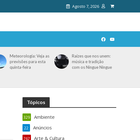
Agosto 7, 2026
Meteorologia: Veja as
Raízes que nos unem:
previsões para esta
música e tradição
quinta-feira
com os Ningue Ningue
Tópicos
Ambiente
329
Anúncios
22
Arte & Cultura
767