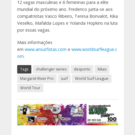
12 vagas masculinas e 6 femininas para a elite
mundial do próximo ano. Frederico junta-se aos
compatriotas Vasco Ribeiro, Teresa Bonvalot, Kika
Veselko, Mafalda Lopes e Yolanda Hopkins na luta
por essas vagas.
Mais informações
em
www.ansurfistas.com
e
www.worldsurfleague.c
om
.
Tags
challenger series
desporto
Kikas
Margaret River Pro
surf
World Surf League
World Tour