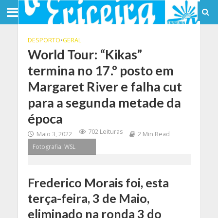
DESPORTO
•
GERAL
World Tour: “Kikas”
termina no 17.º posto em
Margaret River e falha cut
para a segunda metade da
época
702 Leituras
Maio 3, 2022
2 Min Read
Fotografia: WSL
Frederico Morais foi, esta
terça-feira, 3 de Maio,
eliminado na ronda 3 do