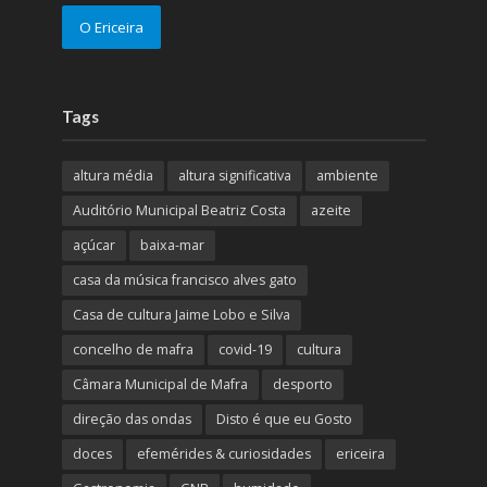
O Ericeira
Tags
altura média
altura significativa
ambiente
Auditório Municipal Beatriz Costa
azeite
açúcar
baixa-mar
casa da música francisco alves gato
Casa de cultura Jaime Lobo e Silva
concelho de mafra
covid-19
cultura
Câmara Municipal de Mafra
desporto
direção das ondas
Disto é que eu Gosto
doces
efemérides & curiosidades
ericeira