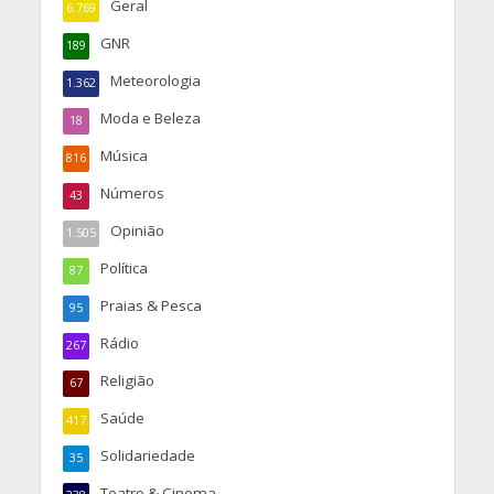
Geral
6.769
GNR
189
Meteorologia
1.362
Moda e Beleza
18
Música
816
Números
43
Opinião
1.505
Política
87
Praias & Pesca
95
Rádio
267
Religião
67
Saúde
417
Solidariedade
35
Teatro & Cinema