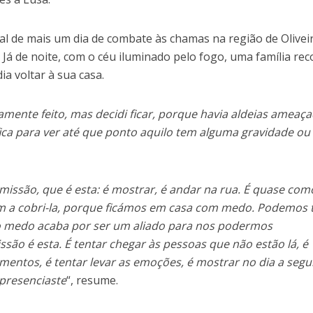
inal de mais um dia de combate às chamas na região de Olivei
Já de noite, com o céu iluminado pelo fogo, uma família rec
a voltar à sua casa.
camente feito, mas decidi ficar, porque havia aldeias ameaça
fica para ver até que ponto aquilo tem alguma gravidade ou
ssão, que é esta: é mostrar, é andar na rua. É quase com
m a cobri-la, porque ficámos em casa com medo. Podemos 
o medo acaba por ser um aliado para nos podermos
são é esta. É tentar chegar às pessoas que não estão lá, é
imentos, é tentar levar as emoções, é mostrar no dia a segu
 presenciaste
“, resume.