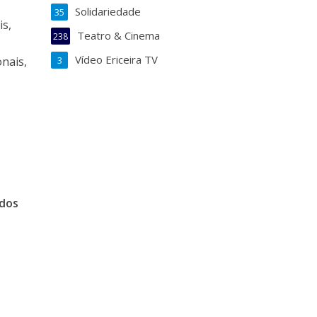
Solidariedade
35
is,
Teatro & Cinema
238
Vídeo Ericeira TV
onais,
3
ados