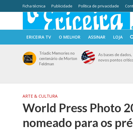
Ficha técnica
Publicidade
Política de privacidade
Cont
ERICEIRA TV
O MELHOR
ASSINAR
LOJA
Triadic Memories no
As bases de dados, 
centenário de Morton
novos pontos crític
Feldman
ARTE & CULTURA
World Press Photo 2
nomeado para os pré