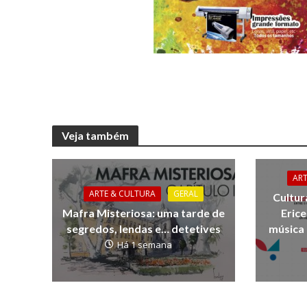
Veja também
AR
ARTE & CULTURA
GERAL
Cultur
Mafra Misteriosa: uma tarde de
Erice
segredos, lendas e… detetives
música 
Há 1 semana