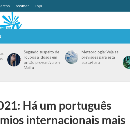
actos
Assinar
Loja
Segundo suspeito de
Meteorologia: Veja as
as
roubos a idosos em
previsões para esta
os
prisão preventiva em
sexta-feira
Mafra
021: Há um português
mios internacionais mais