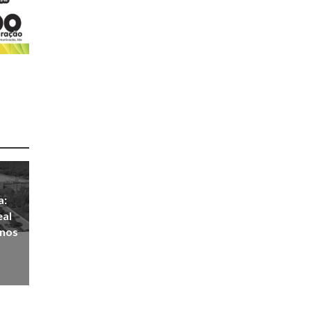
a:
eal
anos