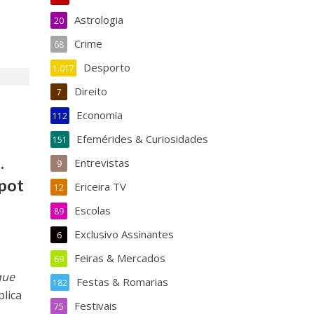
Astrologia
20
Crime
68
Desporto
1.017
Direito
7
Economia
112
Efemérides & Curiosidades
151
.
Entrevistas
9
Spot
Ericeira TV
12
Escolas
89
Exclusivo Assinantes
6
Feiras & Mercados
69
que
Festas & Romarias
182
plica
Festivais
75