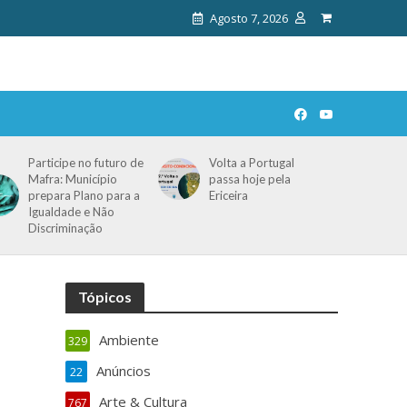
Agosto 7, 2026
Participe no futuro de
Volta a Portugal
Mafra: Município
passa hoje pela
prepara Plano para a
Ericeira
Igualdade e Não
Discriminação
Tópicos
Ambiente
329
Anúncios
22
Arte & Cultura
767