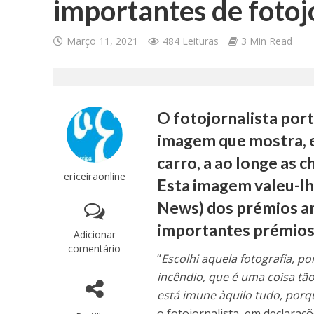
importantes de fotoj
Março 11, 2021
484 Leituras
3 Min Read
O fotojornalista por
imagem que mostra, e
carro, a ao longe as 
ericeiraonline
Esta imagem valeu-lh
News) dos prémios an
importantes prémios 
Adicionar
comentário
“
Escolhi aquela fotografia, p
incêndio, que é uma coisa tã
está imune àquilo tudo, porq
o fotojornalista, em declaraçõ