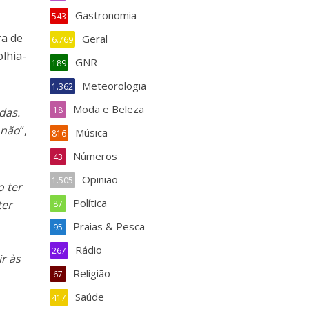
Gastronomia
543
ra de
Geral
6.769
olhia-
GNR
189
Meteorologia
1.362
Moda e Beleza
18
das.
 não
“,
Música
816
Números
43
Opinião
1.505
o ter
Política
ter
87
Praias & Pesca
95
Rádio
267
ir às
Religião
67
Saúde
417