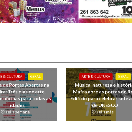
TE & CULTURA
GERAL
ARTE & CULTURA
GERAL
a de Portas Abertas na
Música, natureza e históri
ira: Três dias de arte,
Mafra abre as portas do R
e oficinas para todas as
Edifício para celebrar sete 
idades
de UNESCO
Há 1 semana
Há 1 mês