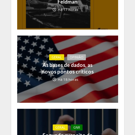
Feldman
Há 17 horas
GERAL
OPINIÃO
As bases de dados, as
novos pontos críticos
Há 18 horas
GERAL
GNR