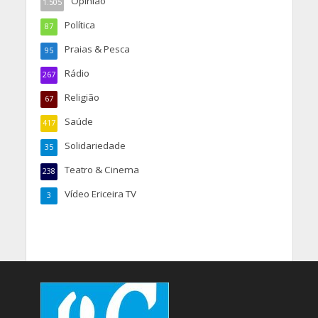
Opinião
1.505
Política
87
Praias & Pesca
95
Rádio
267
Religião
67
Saúde
417
Solidariedade
35
Teatro & Cinema
238
Vídeo Ericeira TV
3