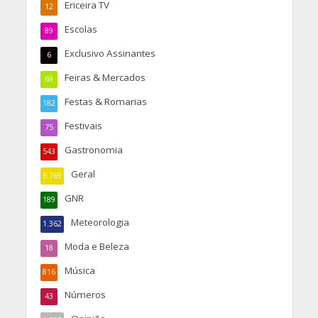
Ericeira TV
12
Escolas
89
Exclusivo Assinantes
6
Feiras & Mercados
69
Festas & Romarias
182
Festivais
75
Gastronomia
543
Geral
6.769
GNR
189
Meteorologia
1.362
Moda e Beleza
18
Música
816
Números
43