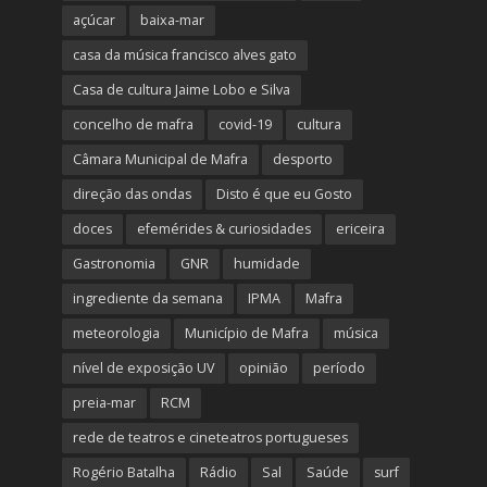
açúcar
baixa-mar
casa da música francisco alves gato
Casa de cultura Jaime Lobo e Silva
concelho de mafra
covid-19
cultura
Câmara Municipal de Mafra
desporto
direção das ondas
Disto é que eu Gosto
doces
efemérides & curiosidades
ericeira
Gastronomia
GNR
humidade
ingrediente da semana
IPMA
Mafra
meteorologia
Município de Mafra
música
nível de exposição UV
opinião
período
preia-mar
RCM
rede de teatros e cineteatros portugueses
Rogério Batalha
Rádio
Sal
Saúde
surf