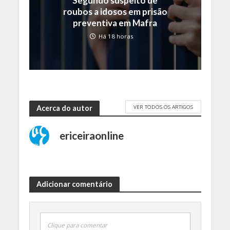
Segundo suspeito de
roubos a idosos em prisão
preventiva em Mafra
Há 18 horas
VER TODOS OS ARTIGOS
Acerca do autor
ericeiraonline
Adicionar comentário
Clique para comentar