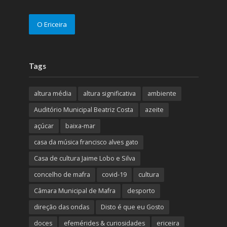
O Ericeira
Tags
altura média
altura significativa
ambiente
Auditório Municipal Beatriz Costa
azeite
açúcar
baixa-mar
casa da música francisco alves gato
Casa de cultura Jaime Lobo e Silva
concelho de mafra
covid-19
cultura
Câmara Municipal de Mafra
desporto
direção das ondas
Disto é que eu Gosto
doces
efemérides & curiosidades
ericeira