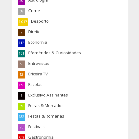
20
Crime
68
Desporto
1.017
Direito
7
Economia
112
Efemérides & Curiosidades
151
Entrevistas
9
Ericeira TV
12
Escolas
89
Exclusivo Assinantes
6
Feiras & Mercados
69
Festas & Romarias
182
Festivais
75
Gastronomia
543