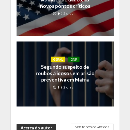
novos pontos críticos
Há 2 dias
GERAL
GNR
Segundo suspeito de
roubos a idosos em prisão
preventiva em Mafra
Há 2 dias
VER TODOS OS ARTIGOS
Acerca do autor