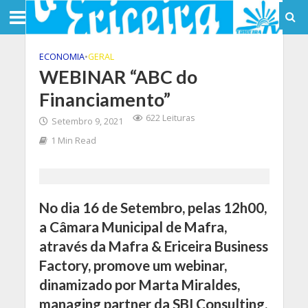
ECONOMIA
•
GERAL
WEBINAR “ABC do
Financiamento”
622 Leituras
Setembro 9, 2021
1 Min Read
No dia 16 de Setembro, pelas 12h00,
a Câmara Municipal de Mafra,
através da Mafra & Ericeira Business
Factory, promove um webinar,
dinamizado por Marta Miraldes,
managing partner da SBI Consulting,