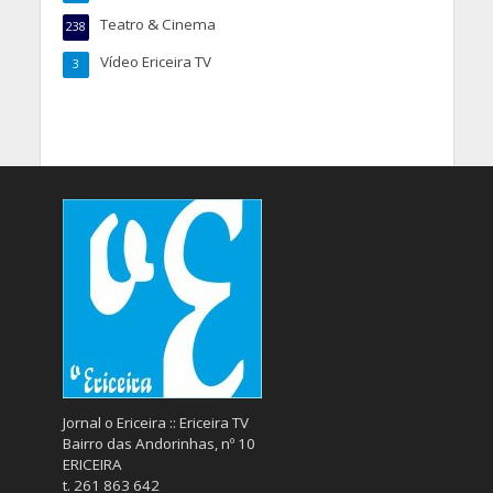
Teatro & Cinema
238
Vídeo Ericeira TV
3
Jornal o Ericeira :: Ericeira TV
Bairro das Andorinhas, nº 10
ERICEIRA
t. 261 863 642