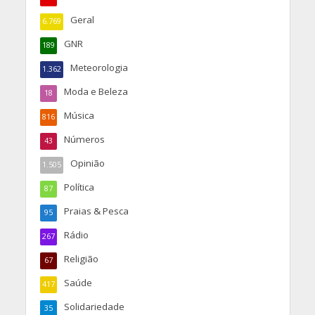
Geral
6.769
GNR
189
Meteorologia
1.362
Moda e Beleza
18
Música
816
Números
43
Opinião
1.505
Política
87
Praias & Pesca
95
Rádio
267
Religião
67
Saúde
417
Solidariedade
35