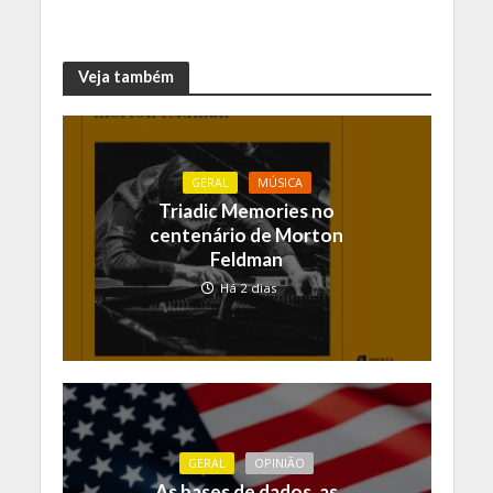
Veja também
GERAL
MÚSICA
Triadic Memories no
centenário de Morton
Feldman
Há 2 dias
GERAL
OPINIÃO
As bases de dados, as