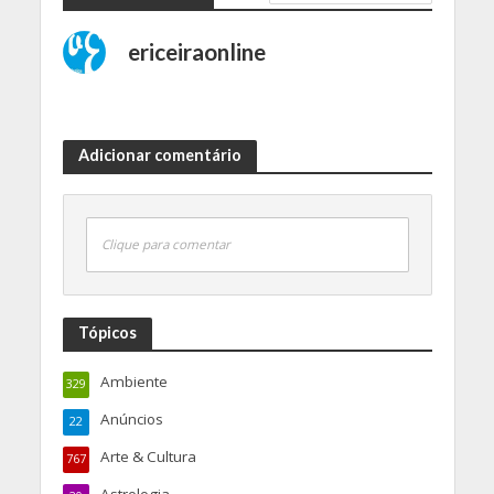
ericeiraonline
Adicionar comentário
Clique para comentar
Tópicos
Ambiente
329
Anúncios
22
Arte & Cultura
767
Astrologia