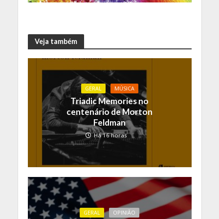
Veja também
GERAL
MÚSICA
Triadic Memories no
centenário de Morton
Feldman
Há 16 horas
GERAL
OPINIÃO