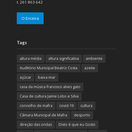
t. 261 863 642
O Ericeira
Tags
altura média
altura significativa
ambiente
Auditório Municipal Beatriz Costa
azeite
açúcar
baixa-mar
casa da música francisco alves gato
Casa de cultura Jaime Lobo e Silva
concelho de mafra
covid-19
cultura
Câmara Municipal de Mafra
desporto
direção das ondas
Disto é que eu Gosto