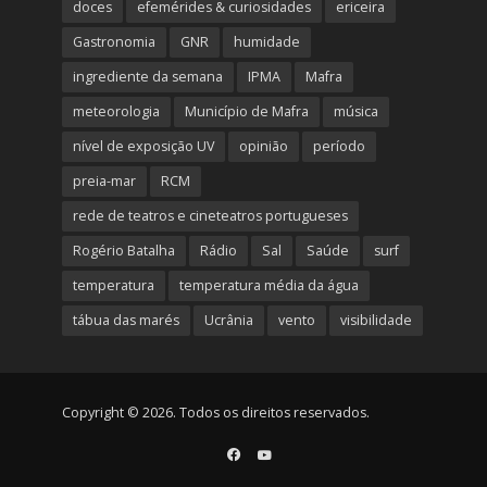
doces
efemérides & curiosidades
ericeira
Gastronomia
GNR
humidade
ingrediente da semana
IPMA
Mafra
meteorologia
Município de Mafra
música
nível de exposição UV
opinião
período
preia-mar
RCM
rede de teatros e cineteatros portugueses
Rogério Batalha
Rádio
Sal
Saúde
surf
temperatura
temperatura média da água
tábua das marés
Ucrânia
vento
visibilidade
Copyright © 2026. Todos os direitos reservados.