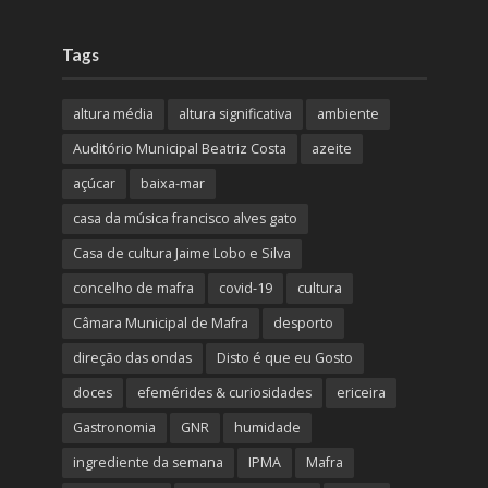
Tags
altura média
altura significativa
ambiente
Auditório Municipal Beatriz Costa
azeite
açúcar
baixa-mar
casa da música francisco alves gato
Casa de cultura Jaime Lobo e Silva
concelho de mafra
covid-19
cultura
Câmara Municipal de Mafra
desporto
direção das ondas
Disto é que eu Gosto
doces
efemérides & curiosidades
ericeira
Gastronomia
GNR
humidade
ingrediente da semana
IPMA
Mafra