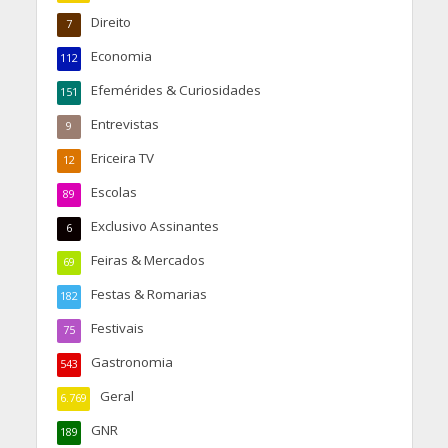
Direito
7
Economia
112
Efemérides & Curiosidades
151
Entrevistas
9
Ericeira TV
12
Escolas
89
Exclusivo Assinantes
6
Feiras & Mercados
69
Festas & Romarias
182
Festivais
75
Gastronomia
543
Geral
6.769
GNR
189