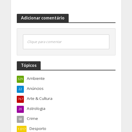
Adicionar comentário
Clique para comentar
Tópicos
Ambiente
329
Anúncios
22
Arte & Cultura
767
Astrologia
20
Crime
68
Desporto
1.017