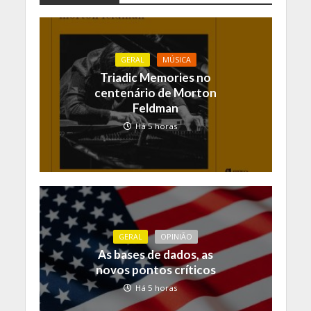
GERAL
MÚSICA
Triadic Memories no
centenário de Morton
Feldman
Há 5 horas
GERAL
OPINIÃO
As bases de dados, as
novos pontos críticos
Há 5 horas