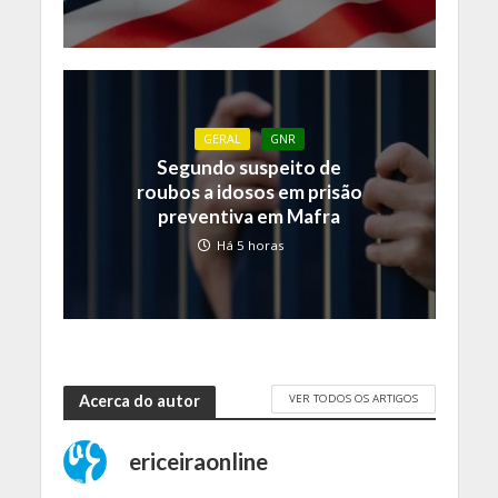
GERAL
GNR
Segundo suspeito de
roubos a idosos em prisão
preventiva em Mafra
Há 5 horas
VER TODOS OS ARTIGOS
Acerca do autor
ericeiraonline