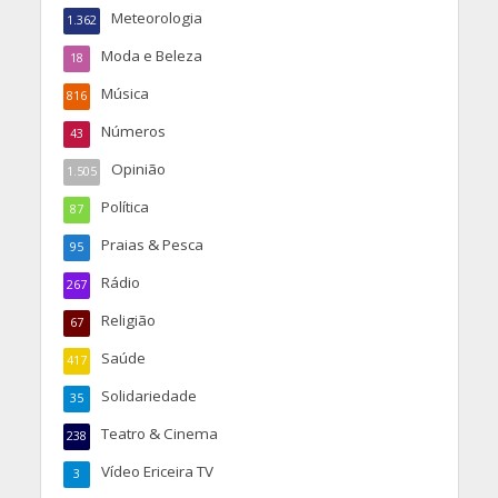
Meteorologia
1.362
Moda e Beleza
18
Música
816
Números
43
Opinião
1.505
Política
87
Praias & Pesca
95
Rádio
267
Religião
67
Saúde
417
Solidariedade
35
Teatro & Cinema
238
Vídeo Ericeira TV
3