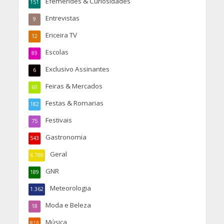
Efemérides & Curiosidades
151
Entrevistas
9
Ericeira TV
12
Escolas
89
Exclusivo Assinantes
6
Feiras & Mercados
69
Festas & Romarias
182
Festivais
75
Gastronomia
543
Geral
6.769
GNR
189
Meteorologia
1.362
Moda e Beleza
18
Música
816