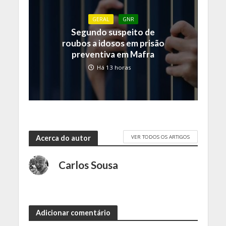
GERAL
GNR
Segundo suspeito de
roubos a idosos em prisão
preventiva em Mafra
Há 13 horas
VER TODOS OS ARTIGOS
Acerca do autor
Carlos Sousa
Adicionar comentário