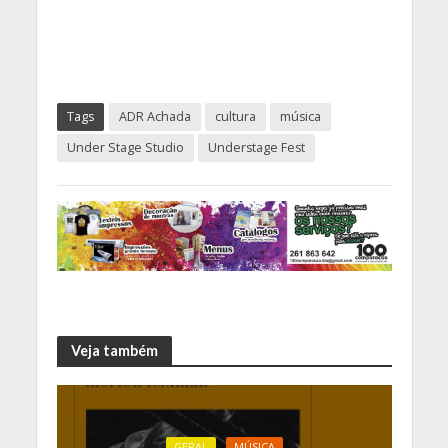
Tags
ADR Achada
cultura
música
Under Stage Studio
Understage Fest
Veja também
GERAL
MÚSICA