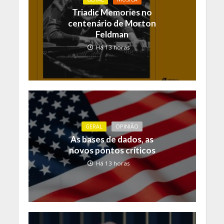
Triadic Memories no
centenário de Morton
Feldman
Há 13 horas
GERAL
OPINIÃO
As bases de dados, as
novos pontos críticos
Há 13 horas