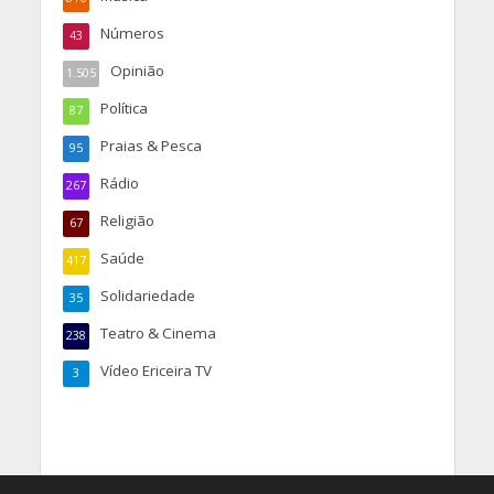
Números
43
Opinião
1.505
Política
87
Praias & Pesca
95
Rádio
267
Religião
67
Saúde
417
Solidariedade
35
Teatro & Cinema
238
Vídeo Ericeira TV
3