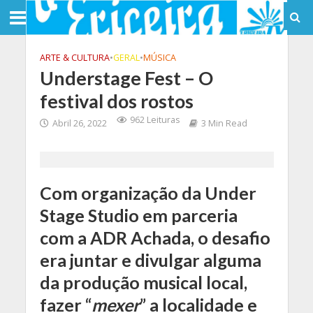
ARTE & CULTURA
•
GERAL
•
MÚSICA
Understage Fest – O
festival dos rostos
962 Leituras
Abril 26, 2022
3 Min Read
Com organização da Under
Stage Studio em parceria
com a ADR Achada, o desafio
era juntar e divulgar alguma
da produção musical local,
fazer “
mexer
” a localidade e