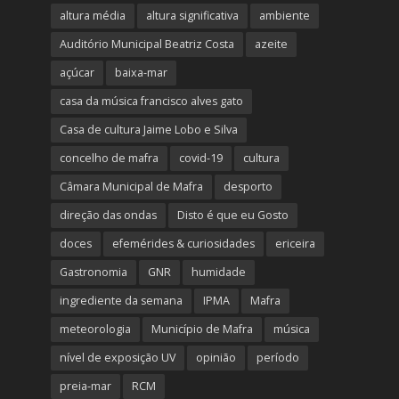
altura média
altura significativa
ambiente
Auditório Municipal Beatriz Costa
azeite
açúcar
baixa-mar
casa da música francisco alves gato
Casa de cultura Jaime Lobo e Silva
concelho de mafra
covid-19
cultura
Câmara Municipal de Mafra
desporto
direção das ondas
Disto é que eu Gosto
doces
efemérides & curiosidades
ericeira
Gastronomia
GNR
humidade
ingrediente da semana
IPMA
Mafra
meteorologia
Município de Mafra
música
nível de exposição UV
opinião
período
preia-mar
RCM