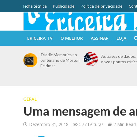
Ficha técnica
Publicidade
Política de privacidade
Cont
ERICEIRA TV
O MELHOR
ASSINAR
LOJA
Triadic Memories no
As bases de dados, 
centenário de Morton
novos pontos crític
Feldman
GERAL
Uma mensagem de a
Dezembro 31, 2018
577 Leituras
2 Min Read