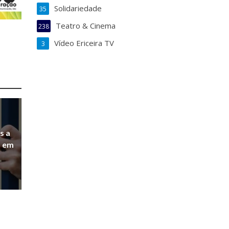
Solidariedade
35
Teatro & Cinema
238
Vídeo Ericeira TV
3
s a
a em