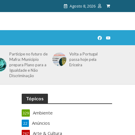
Agosto 8, 2026
Participe no futuro de
Volta a Portugal
Mafra: Município
passa hoje pela
prepara Plano para a
Ericeira
Igualdade e Não
Discriminação
Tópicos
Ambiente
329
Anúncios
22
Arte & Cultura
767