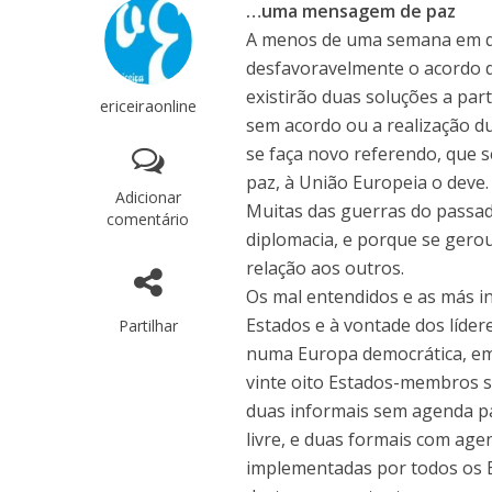
…uma mensagem de paz
A menos de uma semana em qu
desfavoravelmente o acordo d
existirão duas soluções a p
ericeiraonline
sem acordo ou a realização d
se faça novo referendo, que 
paz, à União Europeia o deve.
Adicionar
Muitas das guerras do passad
comentário
diplomacia, e porque se gero
relação aos outros.
Os mal entendidos e as más i
Estados e à vontade dos líder
Partilhar
numa Europa democrática, em
vinte oito Estados-membros 
duas informais sem agenda p
livre, e duas formais com age
implementadas por todos os 