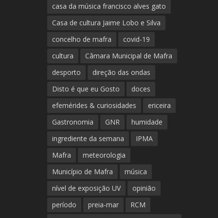
casa da música francisco alves gato
Casa de cultura Jaime Lobo e Silva
concelho de mafra
covid-19
cultura
Câmara Municipal de Mafra
desporto
direção das ondas
Disto é que eu Gosto
doces
efemérides & curiosidades
ericeira
Gastronomia
GNR
humidade
ingrediente da semana
IPMA
Mafra
meteorologia
Município de Mafra
música
nível de exposição UV
opinião
período
preia-mar
RCM