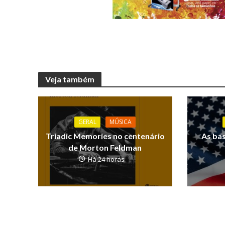
Veja também
GERAL
MÚSICA
Triadic Memories no centenário
As ba
de Morton Feldman
Há 24 horas