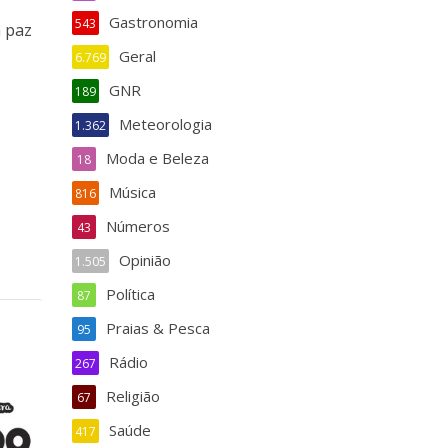
Gastronomia
543
a paz
Geral
6.769
GNR
189
Meteorologia
1.362
Moda e Beleza
18
Música
816
Números
43
Opinião
1.505
Política
87
Praias & Pesca
95
Rádio
267
Religião
67
Saúde
417