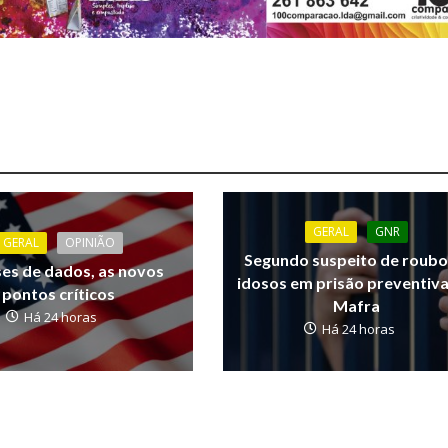
GERAL
GNR
GERAL
OPINIÃO
Segundo suspeito de roubo
ses de dados, as novos
idosos em prisão preventiv
pontos críticos
Mafra
Há 24 horas
Há 24 horas