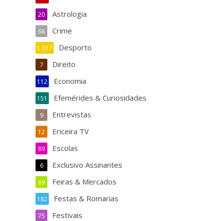
Astrologia
20
Crime
68
Desporto
1.017
Direito
7
Economia
112
Efemérides & Curiosidades
151
Entrevistas
9
Ericeira TV
12
Escolas
89
Exclusivo Assinantes
6
Feiras & Mercados
69
Festas & Romarias
182
Festivais
75