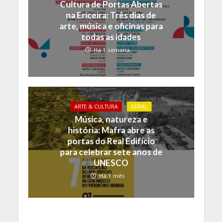
Cultura de Portas Abertas
na Ericeira: Três dias de
arte, música e oficinas para
todas as idades
Há 1 semana
ARTE & CULTURA
GERAL
Música, natureza e
história: Mafra abre as
portas do Real Edifício
para celebrar sete anos de
UNESCO
Há 1 mês