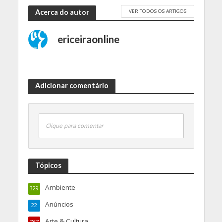
VER TODOS OS ARTIGOS
Acerca do autor
ericeiraonline
Adicionar comentário
Clique para comentar
Tópicos
Ambiente
329
Anúncios
22
Arte & Cultura
767