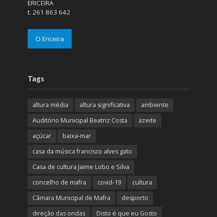
ERICEIRA
t. 261 863 642
O Ericeira
Tags
altura média
altura significativa
ambiente
Auditório Municipal Beatriz Costa
azeite
açúcar
baixa-mar
casa da música francisco alves gato
Casa de cultura Jaime Lobo e Silva
concelho de mafra
covid-19
cultura
Câmara Municipal de Mafra
desporto
direção das ondas
Disto é que eu Gosto