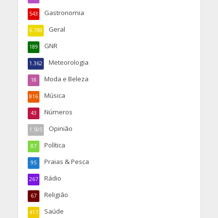
Gastronomia
543
Geral
6.769
GNR
189
Meteorologia
1.362
Moda e Beleza
18
Música
816
Números
43
Opinião
1.505
Política
87
Praias & Pesca
95
Rádio
267
Religião
67
Saúde
417