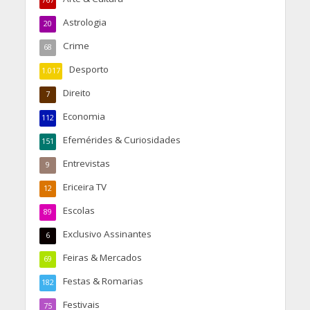
Astrologia
20
Crime
68
Desporto
1.017
Direito
7
Economia
112
Efemérides & Curiosidades
151
Entrevistas
9
Ericeira TV
12
Escolas
89
Exclusivo Assinantes
6
Feiras & Mercados
69
Festas & Romarias
182
Festivais
75