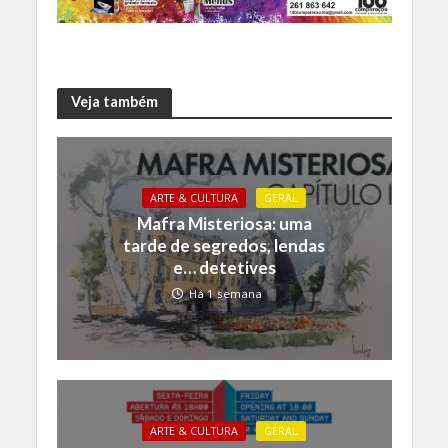
Veja também
ARTE & CULTURA
GERAL
Mafra Misteriosa: uma
tarde de segredos, lendas
e… detetives
Há 1 semana
ARTE & CULTURA
GERAL