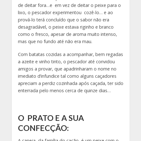
de deitar fora…e em vez de deitar o peixe para o
lixo, o pescador experimentou cozê-lo… e ao
prová-lo terá concluído que o sabor não era
desagradável, o peixe estava riginho e branco
como o fresco, apesar de aroma muito intenso,
mas que no fundo até não era mau.
Com batatas cozidas a acompanhar, bem regadas
a azeite e vinho tinto, o pescador até convidou
amigos a provar, que apadrinharam o nome no
imediato d’infundice tal como alguns caçadores
apreciam a perdiz cozinhada após caçada, ter sido
enterrada pelo menos cerca de quinze dias…
O PRATO E A SUA
CONFECÇÃO:
A caneja, da família do cação, é um peixe com o