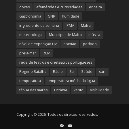
doces
efemérides & curiosidades
ericeira
Gastronomia
GNR
humidade
ingrediente da semana
IPMA
Mafra
meteorologia
Município de Mafra
música
nível de exposição UV
opinião
período
preia-mar
RCM
rede de teatros e cineteatros portugueses
Rogério Batalha
Rádio
Sal
Saúde
surf
temperatura
temperatura média da água
tábua das marés
Ucrânia
vento
visibilidade
Copyright © 2026. Todos os direitos reservados.