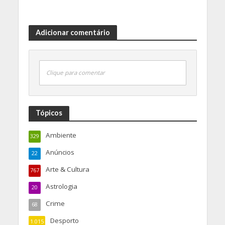
Adicionar comentário
Clique para comentar
Tópicos
Ambiente
329
Anúncios
22
Arte & Cultura
767
Astrologia
20
Crime
68
Desporto
1.015