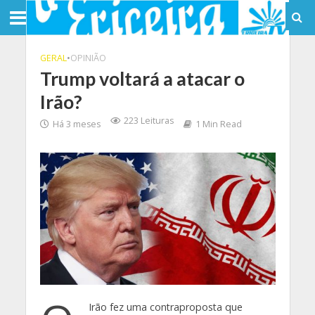
GERAL
•
OPINIÃO
Trump voltará a atacar o
Irão?
223 Leituras
Há 3 meses
1 Min Read
Irão fez uma contraproposta que