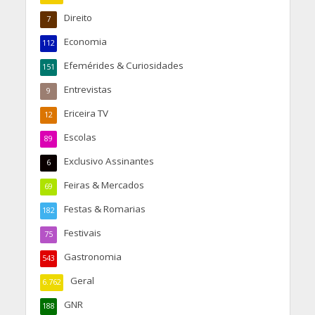
Direito
7
Economia
112
Efemérides & Curiosidades
151
Entrevistas
9
Ericeira TV
12
Escolas
89
Exclusivo Assinantes
6
Feiras & Mercados
69
Festas & Romarias
182
Festivais
75
Gastronomia
543
Geral
6.762
GNR
188