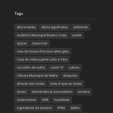
Tags
altura média
altura significativa
ambiente
Auditório Municipal Beatriz Costa
azeite
açúcar
baixa-mar
casa da música francisco alves gato
Casa de cultura Jaime Lobo e Silva
concelho de mafra
covid-19
cultura
Câmara Municipal de Mafra
desporto
direção das ondas
Disto é que eu Gosto
doces
efemérides & curiosidades
ericeira
Gastronomia
GNR
humidade
ingrediente da semana
IPMA
Mafra