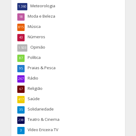
Meteorologia
1.360
Moda e Beleza
18
Música
815
Números
43
Opinião
1.503
Política
87
Praias & Pesca
95
Rádio
267
Religião
67
Saúde
417
Solidariedade
35
Teatro & Cinema
238
Vídeo Ericeira TV
3