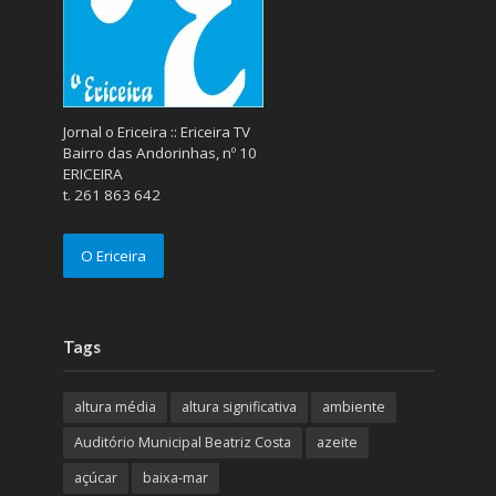
Jornal o Ericeira :: Ericeira TV
Bairro das Andorinhas, nº 10
ERICEIRA
t. 261 863 642
O Ericeira
Tags
altura média
altura significativa
ambiente
Auditório Municipal Beatriz Costa
azeite
açúcar
baixa-mar