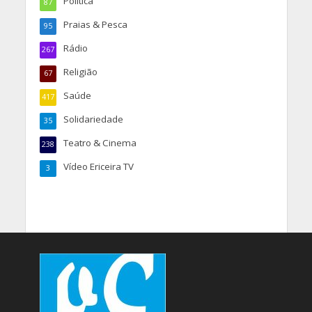
Política
87
Praias & Pesca
95
Rádio
267
Religião
67
Saúde
417
Solidariedade
35
Teatro & Cinema
238
Vídeo Ericeira TV
3