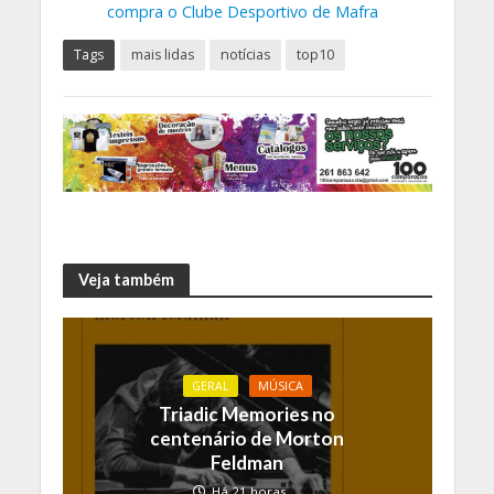
compra o Clube Desportivo de Mafra
Tags
mais lidas
notícias
top10
Veja também
GERAL
MÚSICA
Triadic Memories no
centenário de Morton
Feldman
Há 21 horas