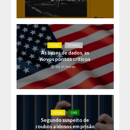
GERAL
OPINIÃO
As bases de dados, as
novos pontos críticos
Há 21 horas
GERAL
GNR
Segundo suspeito de
roubos a idosos em prisão