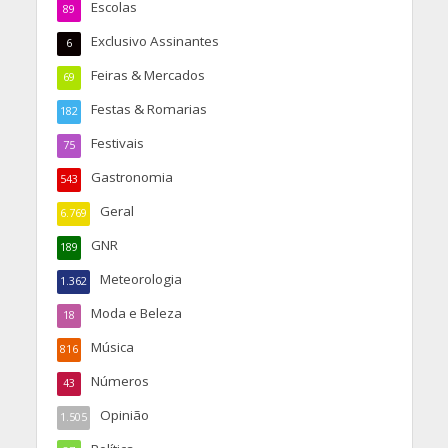
Escolas
89
Exclusivo Assinantes
6
Feiras & Mercados
69
Festas & Romarias
182
Festivais
75
Gastronomia
543
Geral
6.769
GNR
189
Meteorologia
1.362
Moda e Beleza
18
Música
816
Números
43
Opinião
1.505