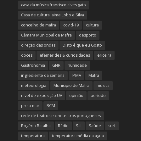
casa da música francisco alves gato
Casa de cultura Jaime Lobo e Silva
concelho de mafra
covid-19
cultura
Câmara Municipal de Mafra
desporto
direção das ondas
Disto é que eu Gosto
doces
efemérides & curiosidades
ericeira
Gastronomia
GNR
humidade
ingrediente da semana
IPMA
Mafra
meteorologia
Município de Mafra
música
nível de exposição UV
opinião
período
preia-mar
RCM
rede de teatros e cineteatros portugueses
Rogério Batalha
Rádio
Sal
Saúde
surf
temperatura
temperatura média da água