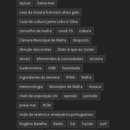
açúcar
baixa-mar
casa da música francisco alves gato
Casa de cultura Jaime Lobo e Silva
concelho de mafra
covid-19
cultura
Câmara Municipal de Mafra
desporto
direção das ondas
Disto é que eu Gosto
doces
efemérides & curiosidades
ericeira
Gastronomia
GNR
humidade
ingrediente da semana
IPMA
Mafra
meteorologia
Município de Mafra
música
nível de exposição UV
opinião
período
preia-mar
RCM
rede de teatros e cineteatros portugueses
Rogério Batalha
Rádio
Sal
Saúde
surf