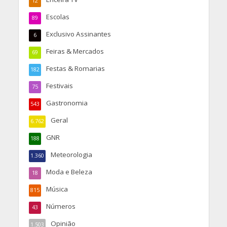
12
Escolas
89
Exclusivo Assinantes
6
Feiras & Mercados
69
Festas & Romarias
182
Festivais
75
Gastronomia
543
Geral
6.762
GNR
188
Meteorologia
1.360
Moda e Beleza
18
Música
815
Números
43
Opinião
1.503