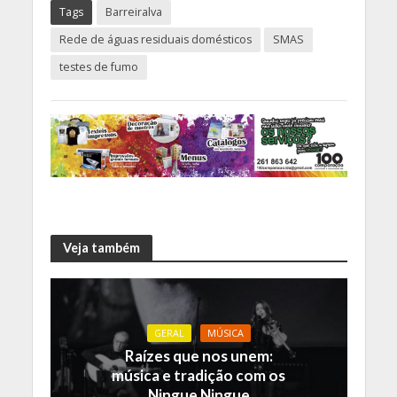
Tags
Barreiralva
Rede de águas residuais domésticos
SMAS
testes de fumo
Veja também
GERAL
MÚSICA
Raízes que nos unem:
música e tradição com os
Ningue Ningue