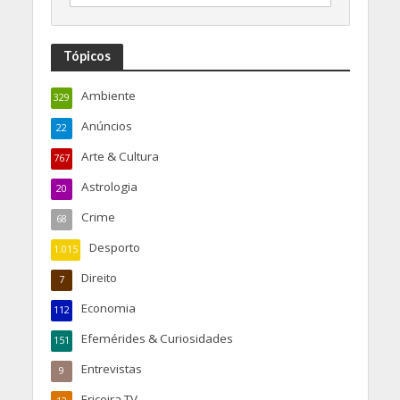
Tópicos
Ambiente
329
Anúncios
22
Arte & Cultura
767
Astrologia
20
Crime
68
Desporto
1.015
Direito
7
Economia
112
Efemérides & Curiosidades
151
Entrevistas
9
Ericeira TV