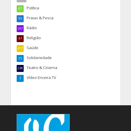
Política
87
Praias & Pesca
95
Rádio
267
Religião
67
Saúde
417
Solidariedade
35
Teatro & Cinema
238
Vídeo Ericeira TV
3