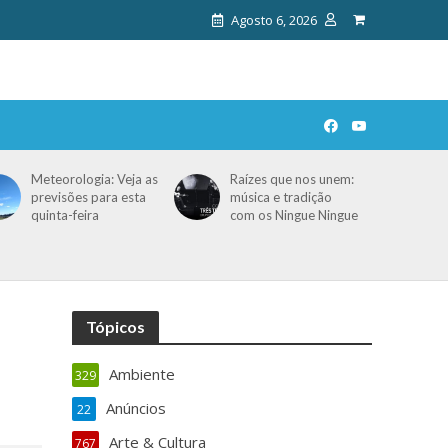
Agosto 6, 2026
Meteorologia: Veja as
Raízes que nos unem:
previsões para esta
música e tradição
quinta-feira
com os Ningue Ningue
Tópicos
Ambiente
329
Anúncios
22
Arte & Cultura
767