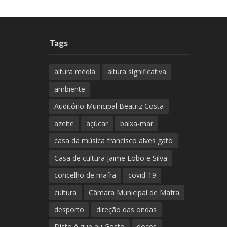
Tags
altura média
altura significativa
ambiente
Auditório Municipal Beatriz Costa
azeite
açúcar
baixa-mar
casa da música francisco alves gato
Casa de cultura Jaime Lobo e Silva
concelho de mafra
covid-19
cultura
Câmara Municipal de Mafra
desporto
direção das ondas
Disto é que eu Gosto
doces