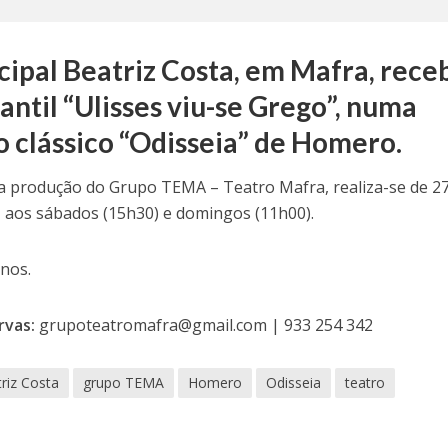
ipal Beatriz Costa, em Mafra, rece
antil “Ulisses viu-se Grego”, numa
o clássico “Odisseia” de Homero.
ma produção do Grupo TEMA – Teatro Mafra, realiza-se de 2
aos sábados (15h30) e domingos (11h00).
nos.
rvas:
grupoteatromafra@gmail.com | 933 254 342
triz Costa
grupo TEMA
Homero
Odisseia
teatro