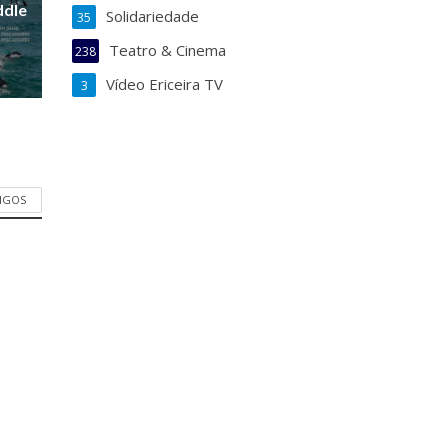
ddle
Solidariedade
35
Teatro & Cinema
238
Vídeo Ericeira TV
3
TIGOS