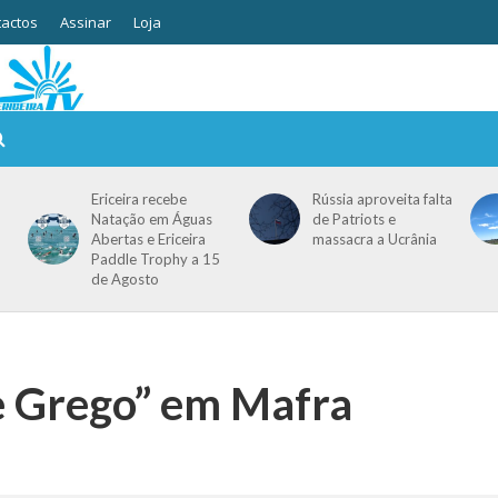
actos
Assinar
Loja
Ericeira recebe
Rússia aproveita falta
Natação em Águas
de Patriots e
Abertas e Ericeira
massacra a Ucrânia
Paddle Trophy a 15
de Agosto
se Grego” em Mafra