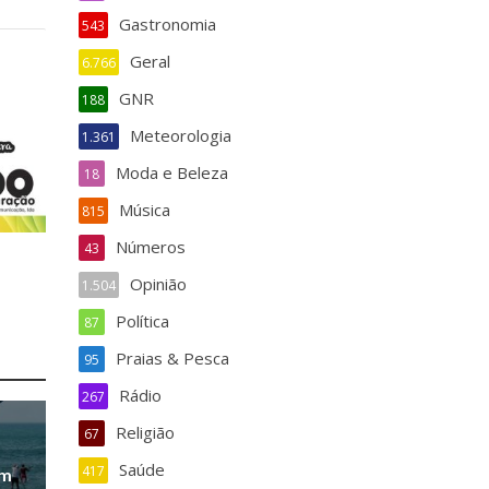
Gastronomia
543
Geral
6.766
GNR
188
Meteorologia
1.361
Moda e Beleza
18
Música
815
Números
43
Opinião
1.504
Política
87
Praias & Pesca
95
Rádio
267
Religião
67
Saúde
417
em