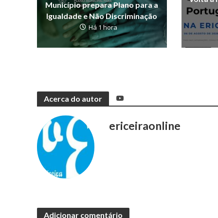
Município prepara Plano para a
Igualdade e Não Discriminação
Há 1 hora
Acerca do autor
ericeiraonline
Adicionar comentário