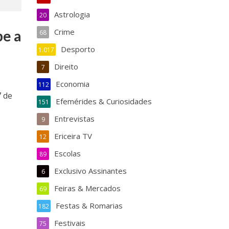
Astrologia
20
Crime
be a
68
Desporto
1.017
Direito
7
Economia
112
7 de
Efemérides & Curiosidades
151
Entrevistas
9
Ericeira TV
12
Escolas
89
Exclusivo Assinantes
6
Feiras & Mercados
69
Festas & Romarias
182
Festivais
75