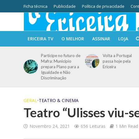
Ficha técnica
Publicidade
Política de privacidade
Cont
ERICEIRA TV
O MELHOR
ASSINAR
LOJA
Participe no futuro de
Volta a Portugal
Mafra: Município
passa hoje pela
prepara Plano para a
Ericeira
Igualdade e Não
Discriminação
GERAL
•
TEATRO & CINEMA
Teatro “Ulisses viu-
Novembro 24, 2021
656 Leituras
1 Min Read