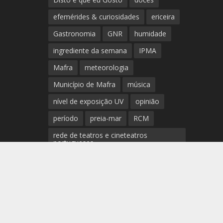
efemérides & curiosidades
ericeira
Gastronomia
GNR
humidade
ingrediente da semana
IPMA
Mafra
meteorologia
Município de Mafra
música
nível de exposição UV
opinião
período
preia-mar
RCM
rede de teatros e cineteatros
portugueses
Rogério Batalha
Rádio
Sal
xcelentes novidades patentes no Palácio de Mafra
Saúde
surf
temperatura
temperatura média da água
tábua das marés
Ucrânia
vento