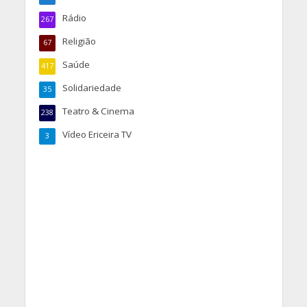
Rádio
267
Religião
67
Saúde
417
Solidariedade
35
Teatro & Cinema
238
Vídeo Ericeira TV
3