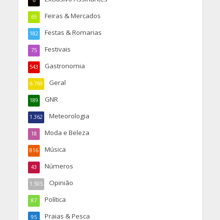
6
Feiras & Mercados
69
Festas & Romarias
182
Festivais
75
Gastronomia
543
Geral
6.769
GNR
189
Meteorologia
1.362
Moda e Beleza
18
Música
816
Números
43
Opinião
1.505
Política
87
Praias & Pesca
95