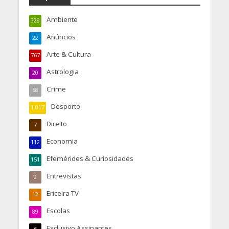
Ambiente
329
Anúncios
22
Arte & Cultura
767
Astrologia
20
Crime
68
Desporto
1.017
Direito
7
Economia
112
Efemérides & Curiosidades
151
Entrevistas
9
Ericeira TV
12
Escolas
89
Exclusivo Assinantes