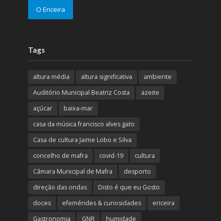
O Ericeira
Tags
altura média
altura significativa
ambiente
Auditório Municipal Beatriz Costa
azeite
açúcar
baixa-mar
casa da música francisco alves gato
Casa de cultura Jaime Lobo e Silva
concelho de mafra
covid-19
cultura
Câmara Municipal de Mafra
desporto
direção das ondas
Disto é que eu Gosto
doces
efemérides & curiosidades
ericeira
Gastronomia
GNR
humidade