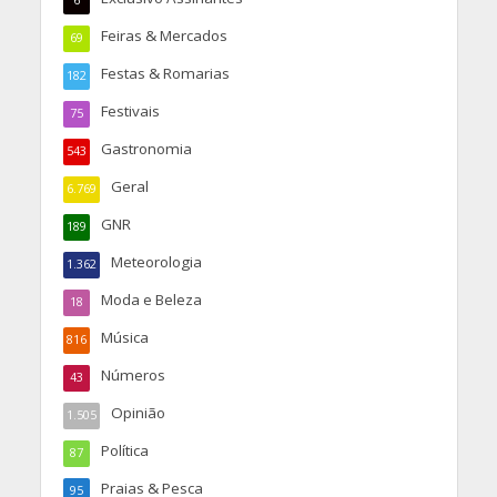
6
Feiras & Mercados
69
Festas & Romarias
182
Festivais
75
Gastronomia
543
Geral
6.769
GNR
189
Meteorologia
1.362
Moda e Beleza
18
Música
816
Números
43
Opinião
1.505
Política
87
Praias & Pesca
95