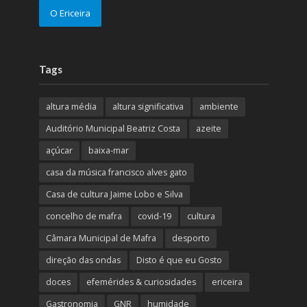
O Ericeira
Tags
altura média
altura significativa
ambiente
Auditório Municipal Beatriz Costa
azeite
açúcar
baixa-mar
casa da música francisco alves gato
Casa de cultura Jaime Lobo e Silva
concelho de mafra
covid-19
cultura
Câmara Municipal de Mafra
desporto
direção das ondas
Disto é que eu Gosto
doces
efemérides & curiosidades
ericeira
Gastronomia
GNR
humidade