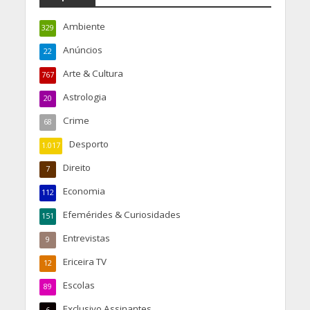
Ambiente
329
Anúncios
22
Arte & Cultura
767
Astrologia
20
Crime
68
Desporto
1.017
Direito
7
Economia
112
Efemérides & Curiosidades
151
Entrevistas
9
Ericeira TV
12
Escolas
89
Exclusivo Assinantes