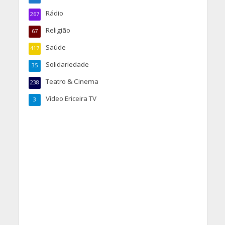
Rádio
267
Religião
67
Saúde
417
Solidariedade
35
Teatro & Cinema
238
Vídeo Ericeira TV
3