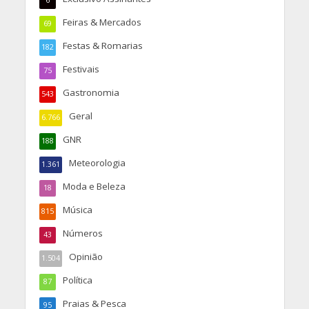
6
Feiras & Mercados
69
Festas & Romarias
182
Festivais
75
Gastronomia
543
Geral
6.766
GNR
188
Meteorologia
1.361
Moda e Beleza
18
Música
815
Números
43
Opinião
1.504
Política
87
Praias & Pesca
95