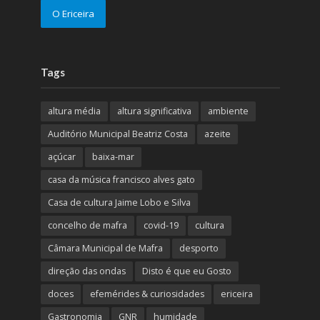
O Ericeira
Tags
altura média
altura significativa
ambiente
Auditório Municipal Beatriz Costa
azeite
açúcar
baixa-mar
casa da música francisco alves gato
Casa de cultura Jaime Lobo e Silva
concelho de mafra
covid-19
cultura
Câmara Municipal de Mafra
desporto
direção das ondas
Disto é que eu Gosto
doces
efemérides & curiosidades
ericeira
Gastronomia
GNR
humidade