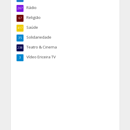
Rádio
267
Religião
67
Saúde
417
Solidariedade
35
Teatro & Cinema
238
Vídeo Ericeira TV
3