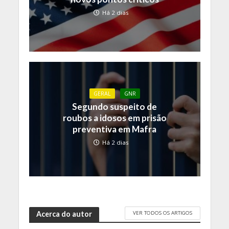
Há 2 dias
GERAL
GNR
Segundo suspeito de
roubos a idosos em prisão
preventiva em Mafra
Há 2 dias
VER TODOS OS ARTIGOS
Acerca do autor