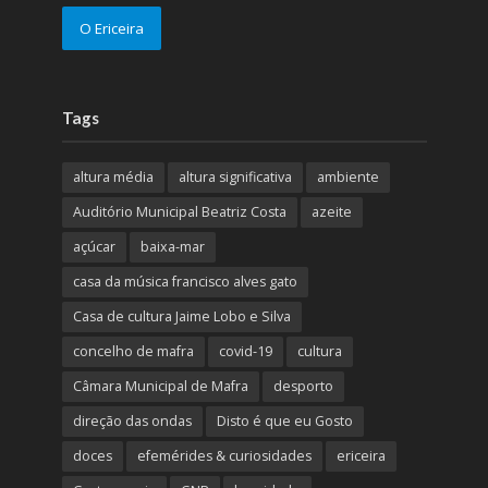
O Ericeira
Tags
altura média
altura significativa
ambiente
Auditório Municipal Beatriz Costa
azeite
açúcar
baixa-mar
casa da música francisco alves gato
Casa de cultura Jaime Lobo e Silva
concelho de mafra
covid-19
cultura
Câmara Municipal de Mafra
desporto
direção das ondas
Disto é que eu Gosto
doces
efemérides & curiosidades
ericeira