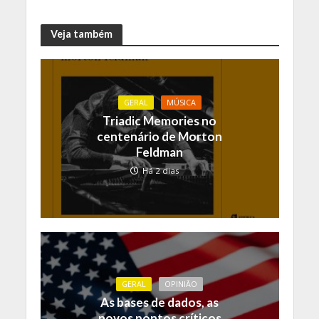
Veja também
GERAL
MÚSICA
Triadic Memories no
centenário de Morton
Feldman
Há 2 dias
GERAL
OPINIÃO
As bases de dados, as
novos pontos críticos