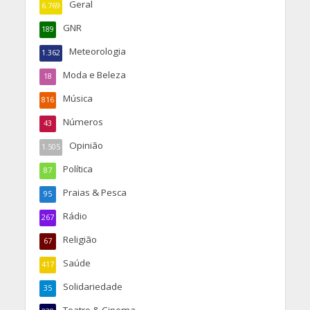
Geral
6.769
GNR
189
Meteorologia
1.362
Moda e Beleza
18
Música
816
Números
43
Opinião
1.505
Política
87
Praias & Pesca
95
Rádio
267
Religião
67
Saúde
417
Solidariedade
35
Teatro & Cinema