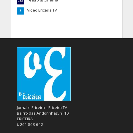
238
Vídeo Ericeira TV
3
Jornal o Ericeira :: Ericeira TV
Bairro das Andorinhas, nº 10
ERICEIRA
t. 261 863 642