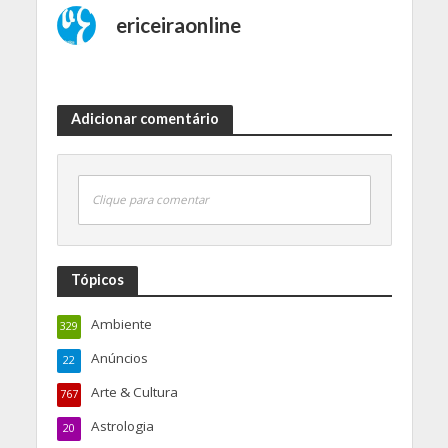
ericeiraonline
Adicionar comentário
Clique para comentar
Tópicos
Ambiente
329
Anúncios
22
Arte & Cultura
767
Astrologia
20