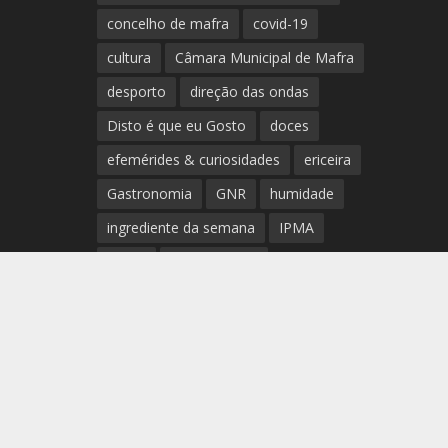
concelho de mafra
covid-19
cultura
Câmara Municipal de Mafra
desporto
direção das ondas
Disto é que eu Gosto
doces
efemérides & curiosidades
ericeira
Gastronomia
GNR
humidade
ingrediente da semana
IPMA
Mafra
meteorologia
Município de Mafra
música
nível de exposição UV
opinião
período
preia-mar
RCM
rede de teatros e cineteatros
portugueses
Rogério Batalha
Rádio
Sal