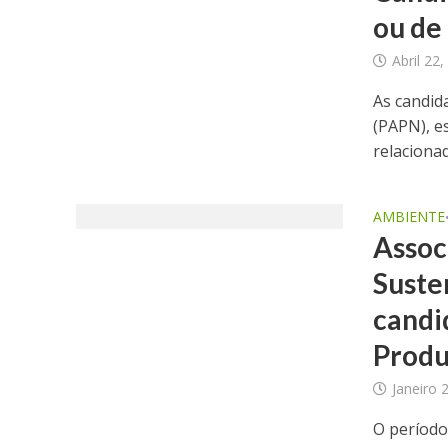
ou de
Abril 22
As candid
(PAPN), e
relacionad
AMBIENTE
Assoc
Suste
candi
Produ
Janeiro 
O período