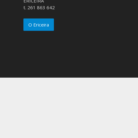
ERICEIRA
t. 261 863 642
O Ericeira