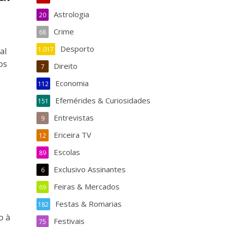
Astrologia
20
Crime
68
Desporto
1.017
al
os
Direito
7
Economia
112
Efemérides & Curiosidades
151
Entrevistas
9
Ericeira TV
12
Escolas
89
Exclusivo Assinantes
6
Feiras & Mercados
69
Festas & Romarias
182
o à
Festivais
75