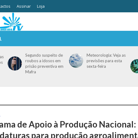
actos
Assinar
Loja
Segundo suspeito de
Meteorologia: Veja as
as
roubos a idosos em
previsões para esta
os
prisão preventiva em
sexta-feira
Mafra
A
ama de Apoio à Produção Nacional:
daturas para produção agroaliment