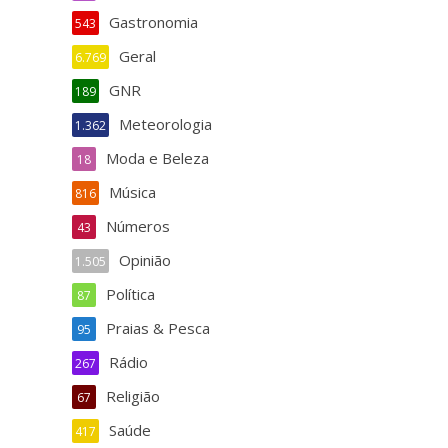
Gastronomia
543
Geral
6.769
GNR
189
Meteorologia
1.362
Moda e Beleza
18
Música
816
Números
43
Opinião
1.505
Política
87
Praias & Pesca
95
Rádio
267
Religião
67
Saúde
417