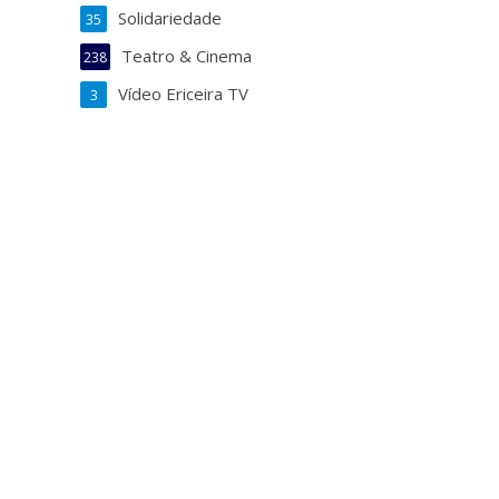
Solidariedade
35
Teatro & Cinema
238
Vídeo Ericeira TV
3