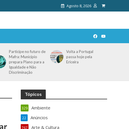
Agosto 8, 2026
Participe no futuro de
Volta a Portugal
Mafra: Município
passa hoje pela
prepara Plano para a
Ericeira
Igualdade e Não
Discriminação
Tópicos
Ambiente
329
Anúncios
22
ar
Arte & Cultura
767