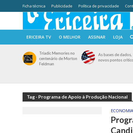
Ficha técnica
Publicidade
Política de privacidade
Cont
ERICEIRA TV
O MELHOR
ASSINAR
LOJA
Triadic Memories no
As bases de dados, 
centenário de Morton
novos pontos crític
Feldman
Tag - Programa de Apoio à Produção Nacional
ECONOMI
Progr
Candi