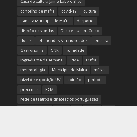
Casa de cultura Jaime Lobo e Silva
concelho de mafra
covid-19
cultura
Câmara Municipal de Mafra
desporto
direção das ondas
Disto é que eu Gosto
doces
efemérides & curiosidades
ericeira
Gastronomia
GNR
humidade
ingrediente da semana
IPMA
Mafra
meteorologia
Município de Mafra
música
nível de exposição UV
opinião
período
preia-mar
RCM
rede de teatros e cineteatros portugueses
Rogério Batalha
Rádio
Sal
Saúde
surf
temperatura
temperatura média da água
tábua das marés
Ucrânia
vento
visibilidade