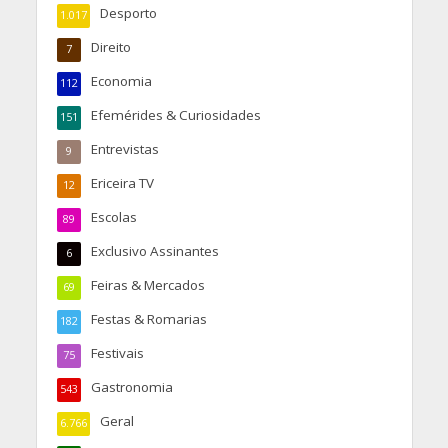
Desporto
1.017
Direito
7
Economia
112
Efemérides & Curiosidades
151
Entrevistas
9
Ericeira TV
12
Escolas
89
Exclusivo Assinantes
6
Feiras & Mercados
69
Festas & Romarias
182
Festivais
75
Gastronomia
543
Geral
6.766