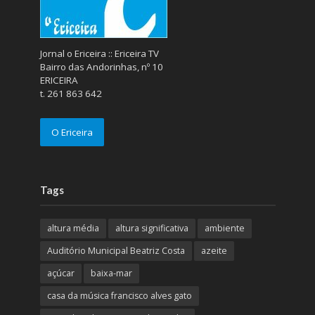
Jornal o Ericeira :: Ericeira TV
Bairro das Andorinhas, nº 10
ERICEIRA
t. 261 863 642
O Ericeira
Tags
altura média
altura significativa
ambiente
Auditório Municipal Beatriz Costa
azeite
açúcar
baixa-mar
casa da música francisco alves gato