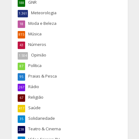
GNR
188
Meteorologia
1.361
Moda e Beleza
18
Música
815
Números
43
Opinião
1.504
Política
87
Praias & Pesca
95
Rádio
267
Religião
67
Saúde
417
Solidariedade
35
Teatro & Cinema
238