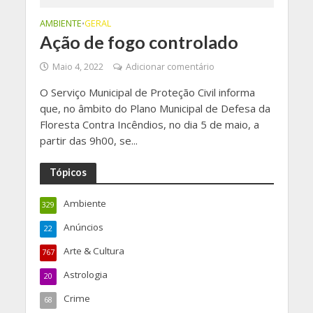
AMBIENTE
GERAL
•
Ação de fogo controlado
Maio 4, 2022
Adicionar comentário
O Serviço Municipal de Proteção Civil informa
que, no âmbito do Plano Municipal de Defesa da
Floresta Contra Incêndios, no dia 5 de maio, a
partir das 9h00, se...
Tópicos
Ambiente
329
Anúncios
22
Arte & Cultura
767
Astrologia
20
Crime
68