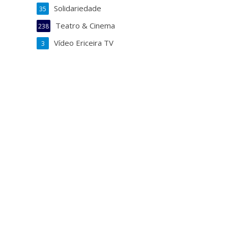
Solidariedade
35
Teatro & Cinema
238
Vídeo Ericeira TV
3