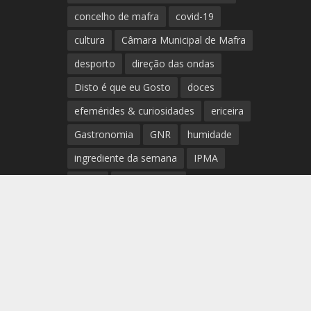
concelho de mafra
covid-19
cultura
Câmara Municipal de Mafra
desporto
direção das ondas
Disto é que eu Gosto
doces
efemérides & curiosidades
ericeira
Gastronomia
GNR
humidade
ingrediente da semana
IPMA
Mafra
meteorologia
Município de Mafra
música
nível de exposição UV
opinião
período
preia-mar
RCM
rede de teatros e cineteatros
portugueses
Rogério Batalha
Rádio
Sal