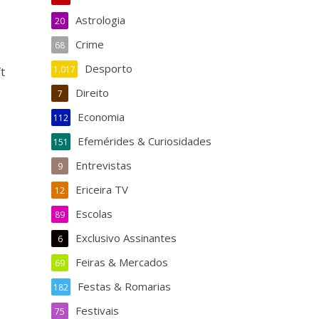
Astrologia
20
Crime
68
Desporto
1.017
t
Direito
7
Economia
112
Efemérides & Curiosidades
151
Entrevistas
9
Ericeira TV
12
Escolas
89
Exclusivo Assinantes
6
Feiras & Mercados
69
Festas & Romarias
182
Festivais
75