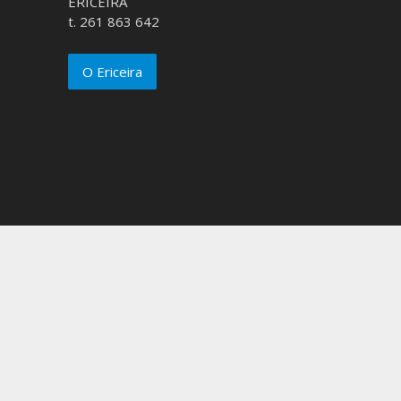
ERICEIRA
t. 261 863 642
O Ericeira