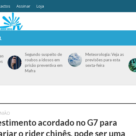
actos
Assinar
Loja
Segundo suspeito de
Meteorologia: Veja as
as
roubos a idosos em
previsões para esta
os
prisão preventiva em
sexta-feira
Mafra
NIÃO
estimento acordado no G7 para
ariar o rider chinês, pode ser uma