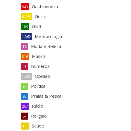
Gastronomia
543
Geral
6.769
GNR
189
Meteorologia
1.362
Moda e Beleza
18
Música
816
Números
43
Opinião
1.505
Política
87
Praias & Pesca
95
Rádio
267
Religião
67
Saúde
417