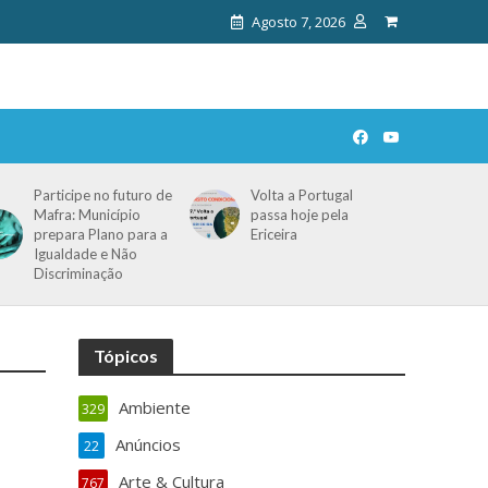
Agosto 7, 2026
Participe no futuro de
Volta a Portugal
Mafra: Município
passa hoje pela
prepara Plano para a
Ericeira
Igualdade e Não
Discriminação
Tópicos
Ambiente
329
Anúncios
22
Arte & Cultura
767