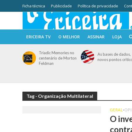
Ficha técnica
Publicidade
Política de privacidade
Cont
ERICEIRA TV
O MELHOR
ASSINAR
LOJA
Triadic Memories no
As bases de dados, 
centenário de Morton
novos pontos crític
Feldman
Tag - Organização Multilateral
GERAL
OPI
•
O inv
contr