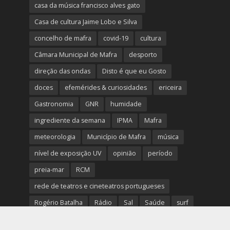
casa da música francisco alves gato
Casa de cultura Jaime Lobo e Silva
concelho de mafra
covid-19
cultura
Câmara Municipal de Mafra
desporto
direção das ondas
Disto é que eu Gosto
doces
efemérides & curiosidades
ericeira
Gastronomia
GNR
humidade
ingrediente da semana
IPMA
Mafra
meteorologia
Município de Mafra
música
nível de exposição UV
opinião
período
preia-mar
RCM
rede de teatros e cineteatros portugueses
Rogério Batalha
Rádio
Sal
Saúde
surf
temperatura
temperatura média da água