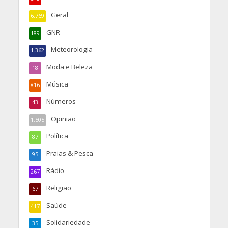
Geral
6.769
GNR
189
Meteorologia
1.362
Moda e Beleza
18
Música
816
Números
43
Opinião
1.505
Política
87
Praias & Pesca
95
Rádio
267
Religião
67
Saúde
417
Solidariedade
35