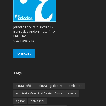
Jornal o Ericeira :: Ericeira TV
Bairro das Andorinhas, nº 10
ERICEIRA
t. 261 863 642
O Ericeira
Tags
altura média
altura significativa
ambiente
Auditório Municipal Beatriz Costa
azeite
açúcar
baixa-mar