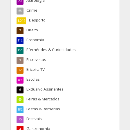
Astrologia
20
Crime
68
Desporto
1.017
Direito
7
Economia
112
Efemérides & Curiosidades
151
Entrevistas
9
Ericeira TV
12
Escolas
89
Exclusivo Assinantes
6
Feiras & Mercados
69
Festas & Romarias
182
Festivais
75
Gastronomia
543