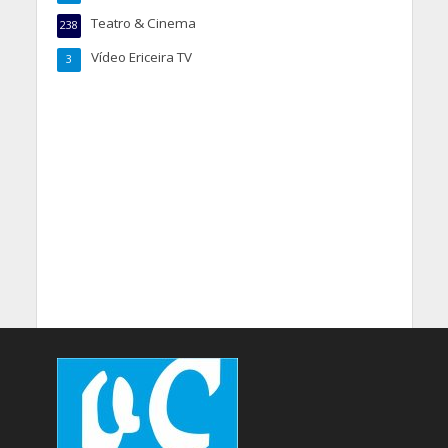
Teatro & Cinema
238
Vídeo Ericeira TV
3