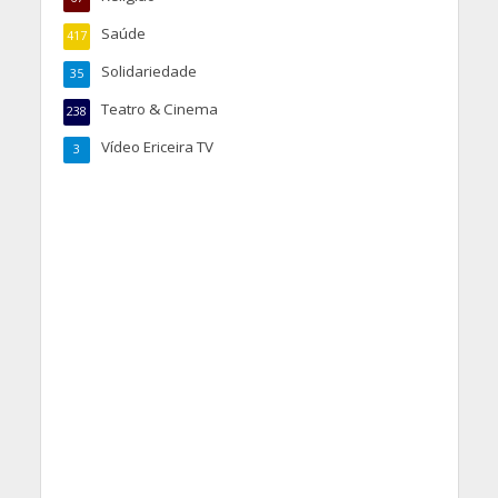
Saúde
417
Solidariedade
35
Teatro & Cinema
238
Vídeo Ericeira TV
3