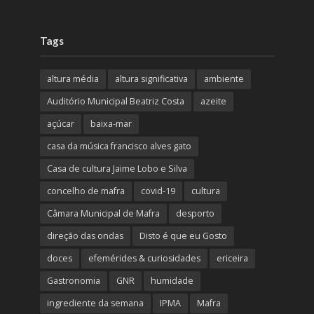
Tags
altura média
altura significativa
ambiente
Auditório Municipal Beatriz Costa
azeite
açúcar
baixa-mar
casa da música francisco alves gato
Casa de cultura Jaime Lobo e Silva
concelho de mafra
covid-19
cultura
Câmara Municipal de Mafra
desporto
direção das ondas
Disto é que eu Gosto
doces
efemérides & curiosidades
ericeira
Gastronomia
GNR
humidade
ingrediente da semana
IPMA
Mafra