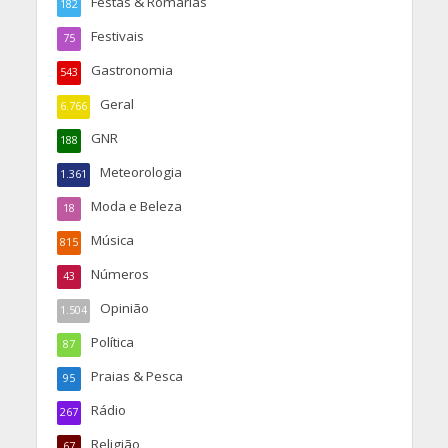
Festas & Romarias
182
Festivais
75
Gastronomia
543
Geral
6.766
GNR
188
Meteorologia
1.361
Moda e Beleza
18
Música
815
Números
43
Opinião
1.504
Política
87
Praias & Pesca
95
Rádio
267
Religião
67