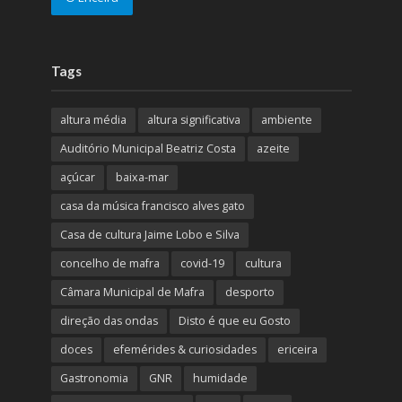
Tags
altura média
altura significativa
ambiente
Auditório Municipal Beatriz Costa
azeite
açúcar
baixa-mar
casa da música francisco alves gato
Casa de cultura Jaime Lobo e Silva
concelho de mafra
covid-19
cultura
Câmara Municipal de Mafra
desporto
direção das ondas
Disto é que eu Gosto
doces
efemérides & curiosidades
ericeira
Gastronomia
GNR
humidade