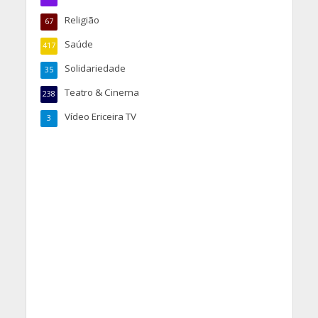
Religião
67
Saúde
417
Solidariedade
35
Teatro & Cinema
238
Vídeo Ericeira TV
3