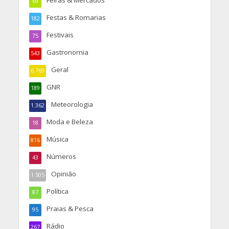
Feiras & Mercados
69
Festas & Romarias
182
Festivais
75
Gastronomia
543
Geral
6.769
GNR
189
Meteorologia
1.362
Moda e Beleza
18
Música
816
Números
43
Opinião
1.505
Política
87
Praias & Pesca
95
Rádio
267