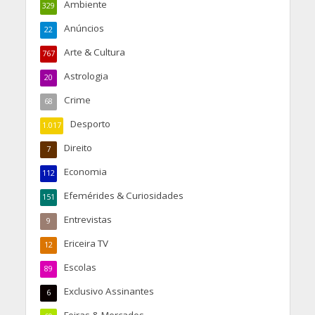
Ambiente
329
Anúncios
22
Arte & Cultura
767
Astrologia
20
Crime
68
Desporto
1.017
Direito
7
Economia
112
Efemérides & Curiosidades
151
Entrevistas
9
Ericeira TV
12
Escolas
89
Exclusivo Assinantes
6