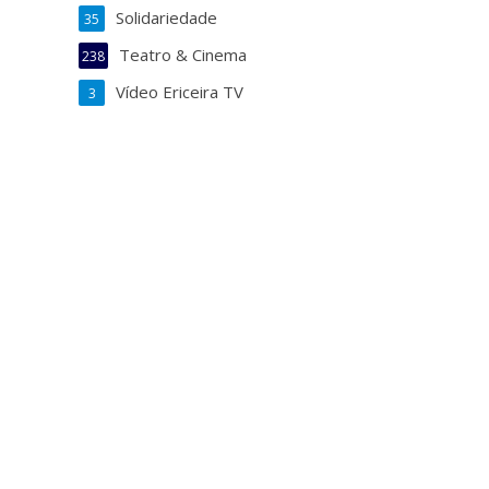
Solidariedade
35
Teatro & Cinema
238
Vídeo Ericeira TV
3