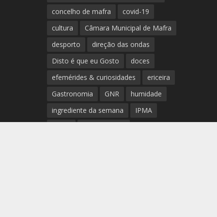
concelho de mafra
covid-19
cultura
Câmara Municipal de Mafra
desporto
direção das ondas
Disto é que eu Gosto
doces
efemérides & curiosidades
ericeira
Gastronomia
GNR
humidade
ingrediente da semana
IPMA
Mafra
meteorologia
Município de Mafra
música
nível de exposição UV
opinião
período
preia-mar
RCM
rede de teatros e cineteatros
portugueses
Rogério Batalha
Rádio
Sal