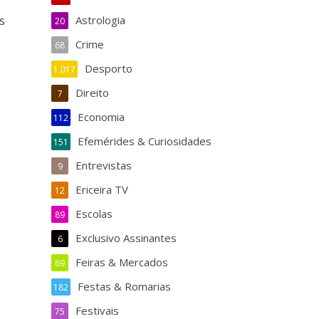
s
Astrologia
20
Crime
68
Desporto
1.017
Direito
7
Economia
112
Efemérides & Curiosidades
151
Entrevistas
9
Ericeira TV
12
Escolas
89
Exclusivo Assinantes
6
Feiras & Mercados
69
Festas & Romarias
182
Festivais
75