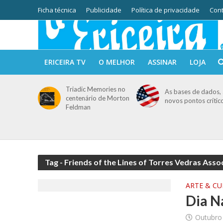
Ficha técnica
Publicidade
Política de privacidade
Cont
ERICEIRA TV
O MELHOR
ASSINAR
LOJA
Triadic Memories no
As bases de dados, 
centenário de Morton
novos pontos crític
Feldman
Tag - Friends of the Lines of Torres Vedras Asso
ARTE & C
Dia N
Outubro