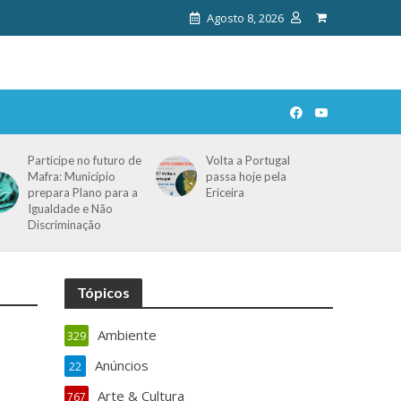
Agosto 8, 2026
Participe no futuro de
Volta a Portugal
Mafra: Município
passa hoje pela
prepara Plano para a
Ericeira
Igualdade e Não
Discriminação
Tópicos
Ambiente
329
Anúncios
22
Arte & Cultura
767