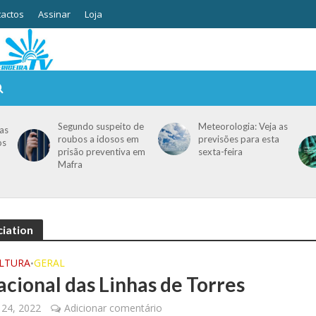
actos
Assinar
Loja
Segundo suspeito de
Meteorologia: Veja as
as
roubos a idosos em
previsões para esta
os
prisão preventiva em
sexta-feira
Mafra
ciation
ULTURA
GERAL
•
acional das Linhas de Torres
 24, 2022
Adicionar comentário