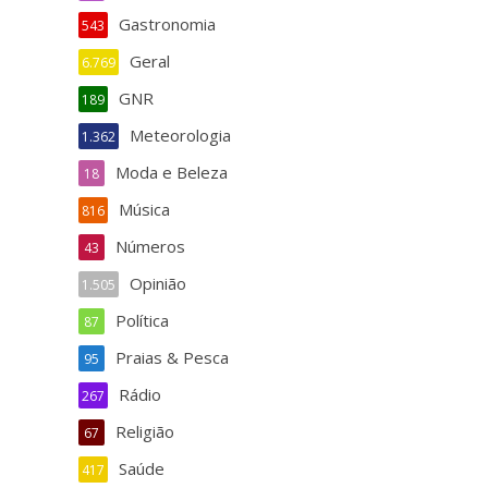
Gastronomia
543
Geral
6.769
GNR
189
Meteorologia
1.362
Moda e Beleza
18
Música
816
Números
43
Opinião
1.505
Política
87
Praias & Pesca
95
Rádio
267
Religião
67
Saúde
417