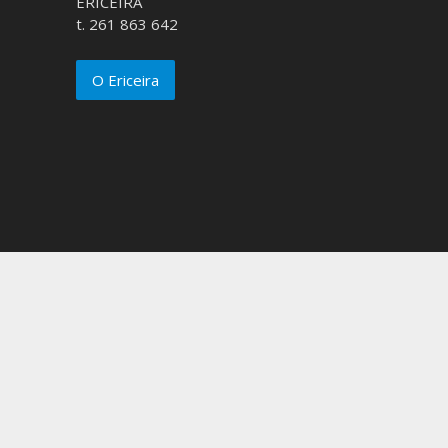
ERICEIRA
t. 261 863 642
O Ericeira