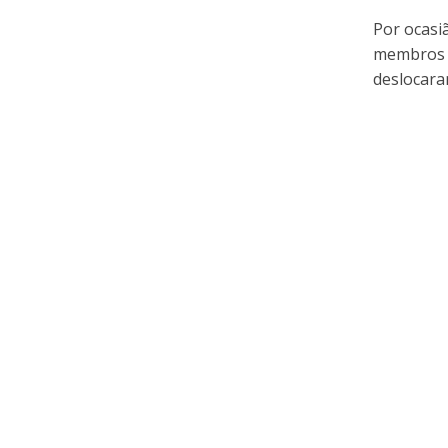
Por ocasi
membros d
deslocaram