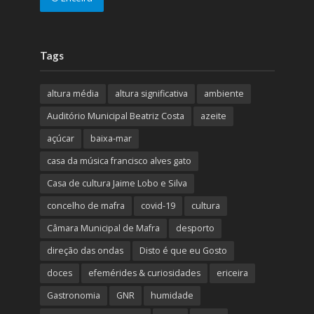
Tags
altura média
altura significativa
ambiente
Auditório Municipal Beatriz Costa
azeite
açúcar
baixa-mar
casa da música francisco alves gato
Casa de cultura Jaime Lobo e Silva
concelho de mafra
covid-19
cultura
Câmara Municipal de Mafra
desporto
direção das ondas
Disto é que eu Gosto
doces
efemérides & curiosidades
ericeira
Gastronomia
GNR
humidade