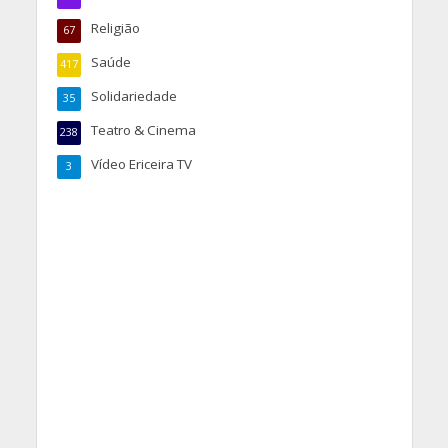
Religião
67
Saúde
417
Solidariedade
35
Teatro & Cinema
238
Vídeo Ericeira TV
3