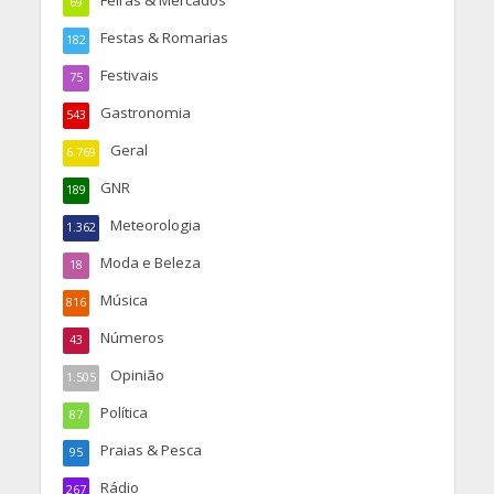
Feiras & Mercados
69
Festas & Romarias
182
Festivais
75
Gastronomia
543
Geral
6.769
GNR
189
Meteorologia
1.362
Moda e Beleza
18
Música
816
Números
43
Opinião
1.505
Política
87
Praias & Pesca
95
Rádio
267