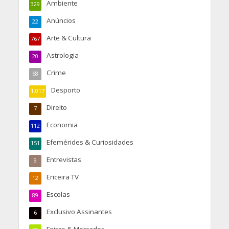
Ambiente
329
Anúncios
22
Arte & Cultura
767
Astrologia
20
Crime
68
Desporto
1.017
Direito
7
Economia
112
Efemérides & Curiosidades
151
Entrevistas
9
Ericeira TV
12
Escolas
89
Exclusivo Assinantes
6