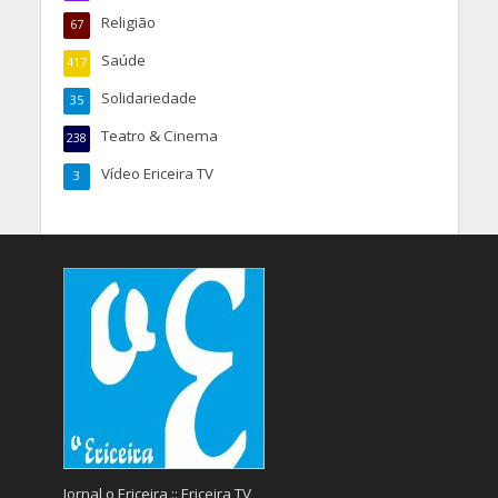
Religião
67
Saúde
417
Solidariedade
35
Teatro & Cinema
238
Vídeo Ericeira TV
3
Jornal o Ericeira :: Ericeira TV