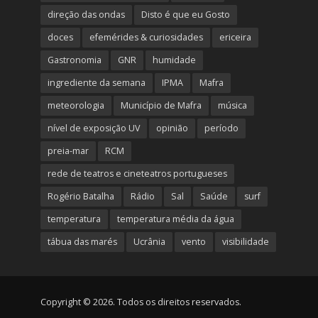
direção das ondas
Disto é que eu Gosto
doces
efemérides & curiosidades
ericeira
Gastronomia
GNR
humidade
ingrediente da semana
IPMA
Mafra
meteorologia
Município de Mafra
música
nível de exposição UV
opinião
período
preia-mar
RCM
rede de teatros e cineteatros portugueses
Rogério Batalha
Rádio
Sal
Saúde
surf
temperatura
temperatura média da água
tábua das marés
Ucrânia
vento
visibilidade
Copyright © 2026. Todos os direitos reservados.