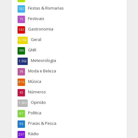
Festas & Romarias
182
Festivais
75
Gastronomia
543
Geral
6.769
GNR
189
Meteorologia
1.362
Moda e Beleza
18
Música
816
Números
43
Opinião
1.505
Política
87
Praias & Pesca
95
Rádio
267