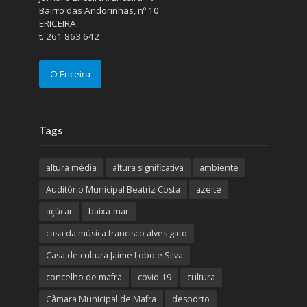
Bairro das Andorinhas, nº 10
ERICEIRA
t. 261 863 642
O Ericeira
Tags
altura média
altura significativa
ambiente
Auditório Municipal Beatriz Costa
azeite
açúcar
baixa-mar
casa da música francisco alves gato
Casa de cultura Jaime Lobo e Silva
concelho de mafra
covid-19
cultura
Câmara Municipal de Mafra
desporto