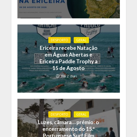
DESPORTO
GERAL
Ericeira recebe Natação
em Águas Abertas e
Ericeira Paddle Trophy a
15 de Agosto
Há 2 dias
DESPORTO
GERAL
Luzes, câmara… prémio: o
encerramento do 15.ª
Portuguese Surf Film