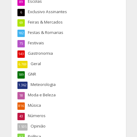
Escolas
89
Exclusivo Assinantes
6
Feiras & Mercados
69
Festas & Romarias
182
Festivais
75
Gastronomia
543
Geral
6.769
GNR
189
Meteorologia
1.362
Moda e Beleza
18
Música
816
Números
43
Opinião
1.505
Política
87