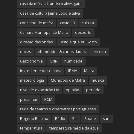
casa da música francisco alves gato
Casa de cultura Jaime Lobo e Silva
concelho de mafra
covid-19
cultura
Câmara Municipal de Mafra
desporto
direção das ondas
Disto é que eu Gosto
doces
efemérides & curiosidades
ericeira
Gastronomia
GNR
humidade
ingrediente da semana
IPMA
Mafra
meteorologia
Município de Mafra
música
nível de exposição UV
opinião
período
preia-mar
RCM
rede de teatros e cineteatros portugueses
Rogério Batalha
Rádio
Sal
Saúde
surf
temperatura
temperatura média da água