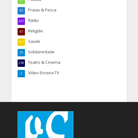
Praias & Pesca
95
Rádio
267
Religião
67
Saúde
417
Solidariedade
35
Teatro & Cinema
238
Vídeo Ericeira TV
3