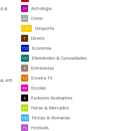
to é
Astrologia
20
Crime
68
Desporto
1.017
Direito
7
Economia
112
Efemérides & Curiosidades
151
Entrevistas
9
o
Ericeira TV
12
ma, em
Escolas
89
Exclusivo Assinantes
6
Feiras & Mercados
69
Festas & Romarias
182
Festivais
75