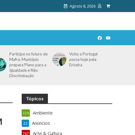
Agosto 8, 2026
Participe no futuro de
Volta a Portugal
Mafra: Município
passa hoje pela
prepara Plano para a
Ericeira
Igualdade e Não
Discriminação
Tópicos
Ambiente
329
M
Anúncios
22
Arte & Cultura
767