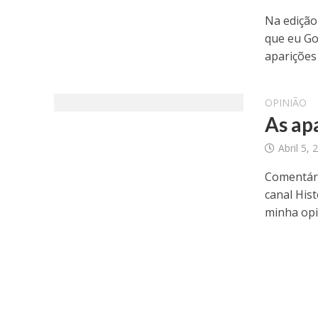
Na edição
que eu Go
aparições 
OPINIÃO
As ap
Abril 5, 
Comentári
canal His
minha opin