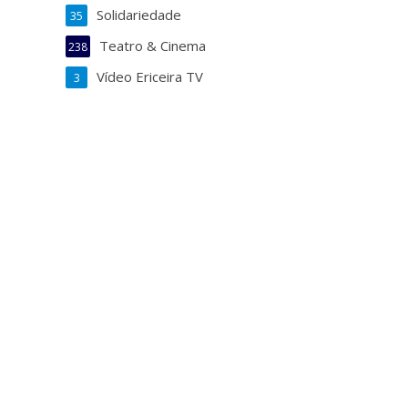
Solidariedade
35
Teatro & Cinema
238
Vídeo Ericeira TV
3