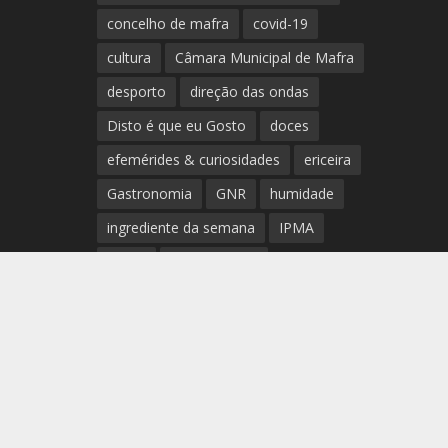
concelho de mafra
covid-19
cultura
Câmara Municipal de Mafra
desporto
direção das ondas
Disto é que eu Gosto
doces
efemérides & curiosidades
ericeira
Gastronomia
GNR
humidade
ingrediente da semana
IPMA
Mafra
meteorologia
Município de Mafra
música
nível de exposição UV
opinião
período
preia-mar
RCM
rede de teatros e cineteatros
portugueses
Rogério Batalha
Rádio
Sal