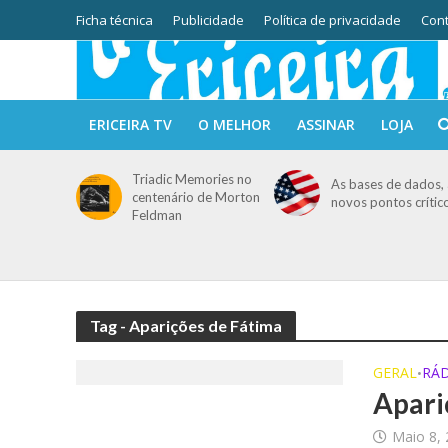
Ficha técnica
Publicidade
Política de privacidade
Cont
ERICEIRA TV
O MELHOR
ASSINAR
LOJA
Triadic Memories no
As bases de dados, 
centenário de Morton
novos pontos crític
Feldman
Tag - Aparições de Fátima
GERAL
RÁ
•
Apari
Maio 8,