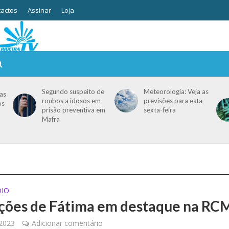
actos
Assinar
Loja
Segundo suspeito de
Meteorologia: Veja as
as
roubos a idosos em
previsões para esta
os
prisão preventiva em
sexta-feira
Mafra
DIO
ções de Fátima em destaque na RC
 2023
Adicionar comentário