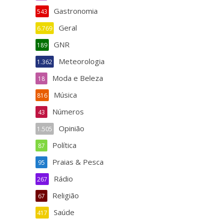
Gastronomia
543
Geral
6.769
GNR
189
Meteorologia
1.362
Moda e Beleza
18
Música
816
Números
43
Opinião
1.505
Política
87
Praias & Pesca
95
Rádio
267
Religião
67
Saúde
417