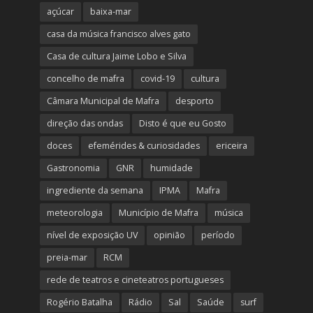
açúcar
baixa-mar
casa da música francisco alves gato
Casa de cultura Jaime Lobo e Silva
concelho de mafra
covid-19
cultura
Câmara Municipal de Mafra
desporto
direção das ondas
Disto é que eu Gosto
doces
efemérides & curiosidades
ericeira
Gastronomia
GNR
humidade
ingrediente da semana
IPMA
Mafra
meteorologia
Município de Mafra
música
nível de exposição UV
opinião
período
preia-mar
RCM
rede de teatros e cineteatros portugueses
Rogério Batalha
Rádio
Sal
Saúde
surf