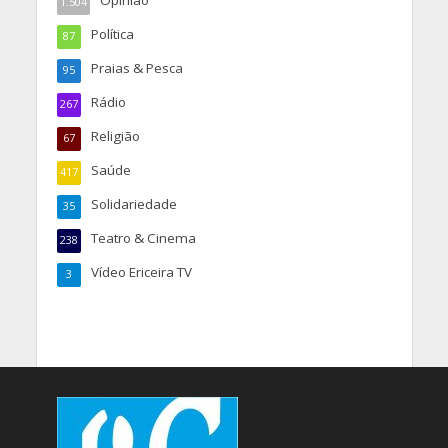
1.504
Política
87
Praias & Pesca
95
Rádio
267
Religião
67
Saúde
417
Solidariedade
35
Teatro & Cinema
238
Vídeo Ericeira TV
3