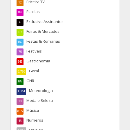
Ericeira TV
12
Escolas
89
Exclusivo Assinantes
6
Feiras & Mercados
69
Festas & Romarias
182
Festivais
75
Gastronomia
543
Geral
6.766
GNR
188
Meteorologia
1.361
Moda e Beleza
18
Música
815
Números
43
Opinião