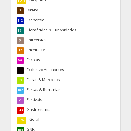
Desporto
1.015
Direito
7
Economia
112
Efemérides & Curiosidades
151
Entrevistas
9
Ericeira TV
12
Escolas
89
Exclusivo Assinantes
6
Feiras & Mercados
69
Festas & Romarias
182
Festivais
75
Gastronomia
543
Geral
6.762
GNR
188