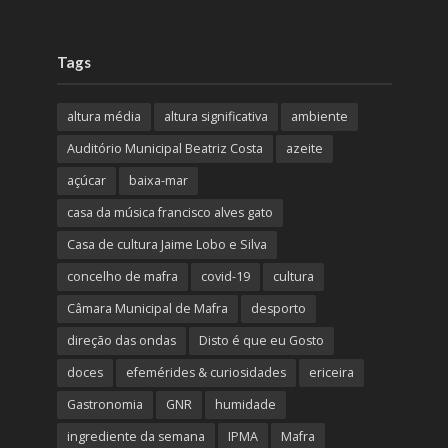
Tags
altura média
altura significativa
ambiente
Auditório Municipal Beatriz Costa
azeite
açúcar
baixa-mar
casa da música francisco alves gato
Casa de cultura Jaime Lobo e Silva
concelho de mafra
covid-19
cultura
Câmara Municipal de Mafra
desporto
direção das ondas
Disto é que eu Gosto
doces
efemérides & curiosidades
ericeira
Gastronomia
GNR
humidade
ingrediente da semana
IPMA
Mafra