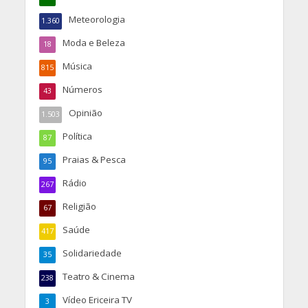
Meteorologia
1.360
Moda e Beleza
18
Música
815
Números
43
Opinião
1.503
Política
87
Praias & Pesca
95
Rádio
267
Religião
67
Saúde
417
Solidariedade
35
Teatro & Cinema
238
Vídeo Ericeira TV
3