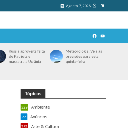
Agosto 7, 2026
Rússia aproveita falta
Meteorologia: Veja as
de Patriots e
previsões para esta
massacra a Ucrânia
quinta-feira
Tópicos
Ambiente
329
Anúncios
22
Arte & Cultura
767