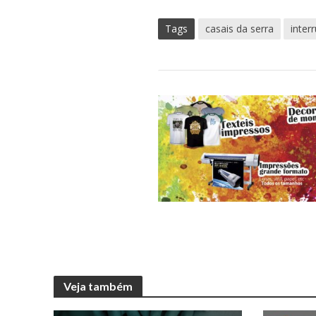
Tags
casais da serra
inter
Veja também