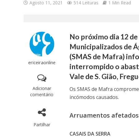
Agosto 11, 2021
514 Leituras
1 Min Read
No próximo dia 12 de 
Municipalizados de 
(SMAS de Mafra) info
ericeiraonline
interrompido o abast
Vale de S. Gião, Freg
Adicionar
Os SMAS de Mafra compromete
comentário
incómodos causados.
Arruamentos afetados
Partilhar
CASAIS DA SERRA