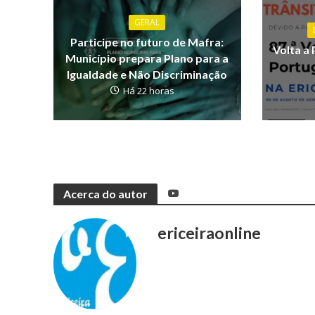
GERAL
Participe no futuro de Mafra:
Volta a 
Município prepara Plano para a
Igualdade e Não Discriminação
Há 22 horas
Acerca do autor
ericeiraonline