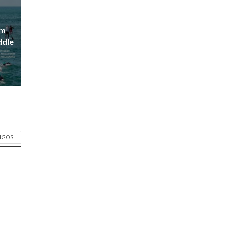
em
ddle
TIGOS