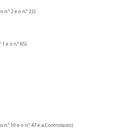
n.º 2 e o n.º 22)
 1 e o n.º 65)
 n.º 10 e o n.º 47 e a Controlauto)