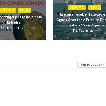
DESPORTO
GERAL
DESPORTO
GERAL
Ericeira recebe Natação 
Portugal passa hoje pela
Águas Abertas e Ericeira Pa
Ericeira
Trophy a 15 de Agosto
Há 23 horas
Há 23 horas
VER TODOS OS AR