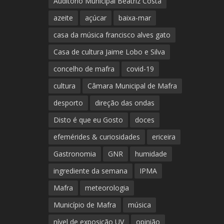
Auditório Municipal Beatriz Costa
azeite
açúcar
baixa-mar
casa da música francisco alves gato
Casa de cultura Jaime Lobo e Silva
concelho de mafra
covid-19
cultura
Câmara Municipal de Mafra
desporto
direção das ondas
Disto é que eu Gosto
doces
efemérides & curiosidades
ericeira
Gastronomia
GNR
humidade
ingrediente da semana
IPMA
Mafra
meteorologia
Município de Mafra
música
nível de exposição UV
opinião