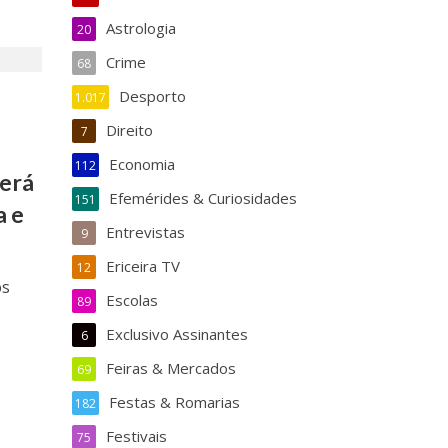
Astrologia
20
Crime
68
Desporto
1.017
Direito
7
Economia
112
será
Efemérides & Curiosidades
151
a e
Entrevistas
9
Ericeira TV
12
os
Escolas
89
Exclusivo Assinantes
6
Feiras & Mercados
69
Festas & Romarias
182
Festivais
75