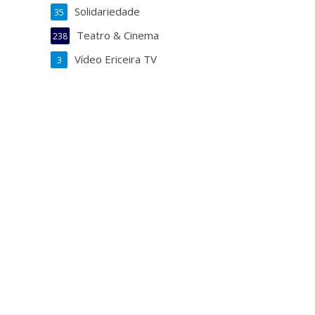
Solidariedade
35
Teatro & Cinema
238
Vídeo Ericeira TV
3