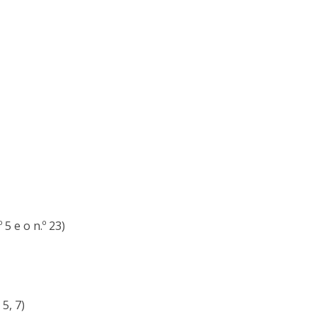
 5 e o n.º 23)
5, 7)