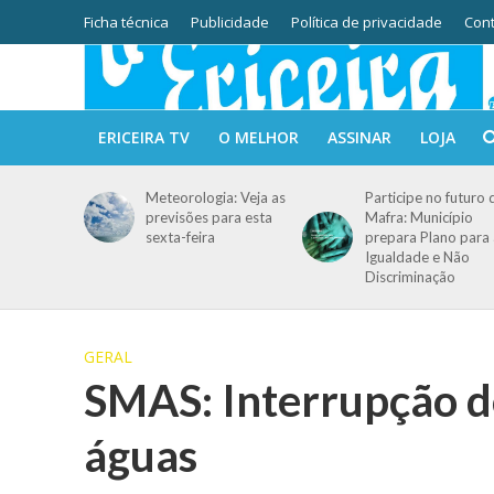
Ficha técnica
Publicidade
Política de privacidade
Cont
ERICEIRA TV
O MELHOR
ASSINAR
LOJA
Meteorologia: Veja as
Participe no futuro 
previsões para esta
Mafra: Município
sexta-feira
prepara Plano para 
Igualdade e Não
Discriminação
GERAL
SMAS: Interrupção d
águas