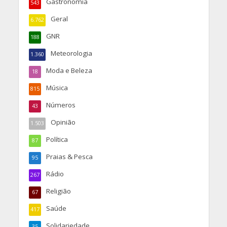
Gastronomia
543
Geral
6.762
GNR
188
Meteorologia
1.360
Moda e Beleza
18
Música
815
Números
43
Opinião
1.503
Política
87
Praias & Pesca
95
Rádio
267
Religião
67
Saúde
417
Solidariedade
35