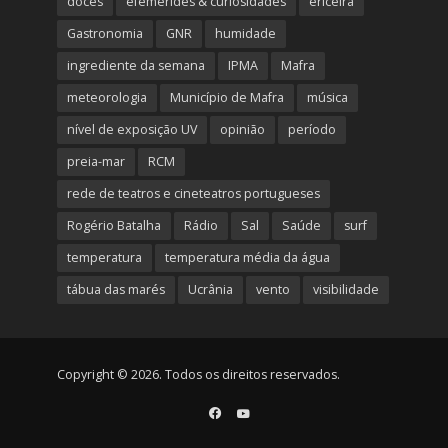
doces
efemérides & curiosidades
ericeira
Gastronomia
GNR
humidade
ingrediente da semana
IPMA
Mafra
meteorologia
Município de Mafra
música
nível de exposição UV
opinião
período
preia-mar
RCM
rede de teatros e cineteatros portugueses
Rogério Batalha
Rádio
Sal
Saúde
surf
temperatura
temperatura média da água
tábua das marés
Ucrânia
vento
visibilidade
Copyright © 2026. Todos os direitos reservados.