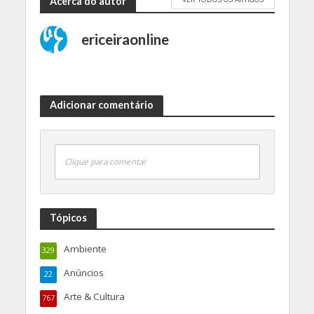
Acerca do autor
ericeiraonline
Adicionar comentário
Clique para comentar
Tópicos
Ambiente
329
Anúncios
22
Arte & Cultura
767