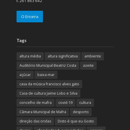
t. 261 863 642
O Ericeira
Tags
altura média
altura significativa
ambiente
Auditório Municipal Beatriz Costa
azeite
açúcar
baixa-mar
casa da música francisco alves gato
Casa de cultura Jaime Lobo e Silva
concelho de mafra
covid-19
cultura
Câmara Municipal de Mafra
desporto
direção das ondas
Disto é que eu Gosto