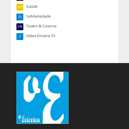
Saúde
417
Solidariedade
35
Teatro & Cinema
238
Vídeo Ericeira TV
3