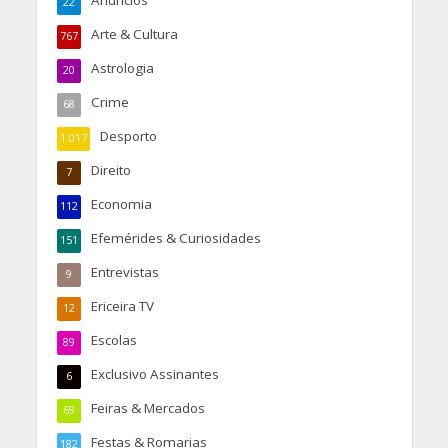
Anúncios
22
Arte & Cultura
767
Astrologia
20
Crime
68
Desporto
1.017
Direito
7
Economia
112
Efemérides & Curiosidades
151
Entrevistas
9
Ericeira TV
12
Escolas
89
Exclusivo Assinantes
6
Feiras & Mercados
69
Festas & Romarias
182