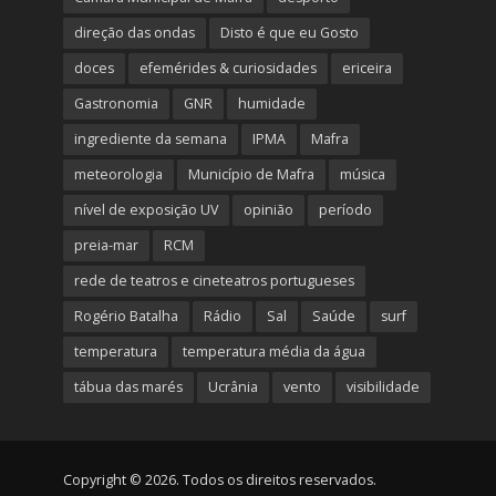
direção das ondas
Disto é que eu Gosto
doces
efemérides & curiosidades
ericeira
Gastronomia
GNR
humidade
ingrediente da semana
IPMA
Mafra
meteorologia
Município de Mafra
música
nível de exposição UV
opinião
período
preia-mar
RCM
rede de teatros e cineteatros portugueses
Rogério Batalha
Rádio
Sal
Saúde
surf
temperatura
temperatura média da água
tábua das marés
Ucrânia
vento
visibilidade
Copyright © 2026. Todos os direitos reservados.