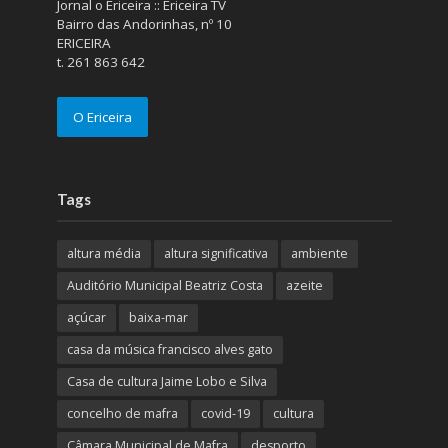
Jornal o Ericeira :: Ericeira TV
Bairro das Andorinhas, nº 10
ERICEIRA
t. 261 863 642
O Ericeira
Tags
altura média
altura significativa
ambiente
Auditório Municipal Beatriz Costa
azeite
açúcar
baixa-mar
casa da música francisco alves gato
Casa de cultura Jaime Lobo e Silva
concelho de mafra
covid-19
cultura
Câmara Municipal de Mafra
desporto