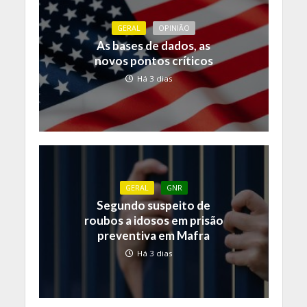
GERAL
OPINIÃO
As bases de dados, as
novos pontos críticos
Há 3 dias
GERAL
GNR
Segundo suspeito de
roubos a idosos em prisão
preventiva em Mafra
Há 3 dias