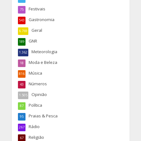
Festivais
75
Gastronomia
543
Geral
6.769
GNR
189
Meteorologia
1.362
Moda e Beleza
18
Música
816
Números
43
Opinião
1.505
Política
87
Praias & Pesca
95
Rádio
267
Religião
67