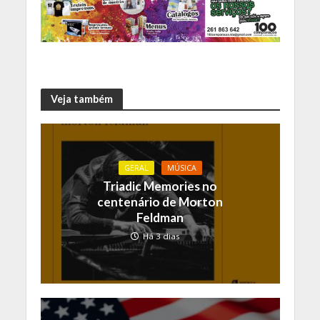
Veja também
GERAL
MÚSICA
Triadic Memories no
centenário de Morton
Feldman
Há 3 dias