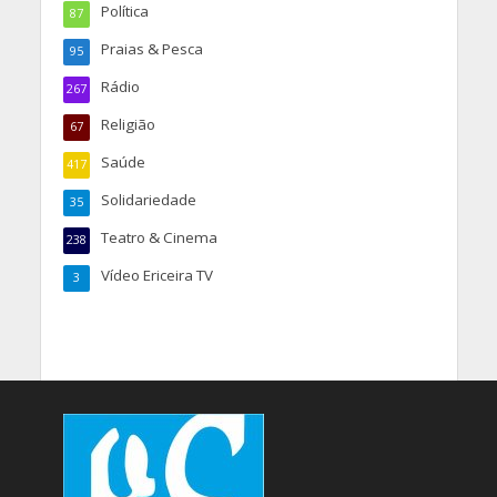
Política
87
Praias & Pesca
95
Rádio
267
Religião
67
Saúde
417
Solidariedade
35
Teatro & Cinema
238
Vídeo Ericeira TV
3