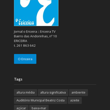
Jornal o Ericeira :: Ericeira TV
Bairro das Andorinhas, nº 10
ERICEIRA
t. 261 863 642
O Ericeira
Tags
altura média
altura significativa
ambiente
Auditório Municipal Beatriz Costa
azeite
açúcar
baixa-mar