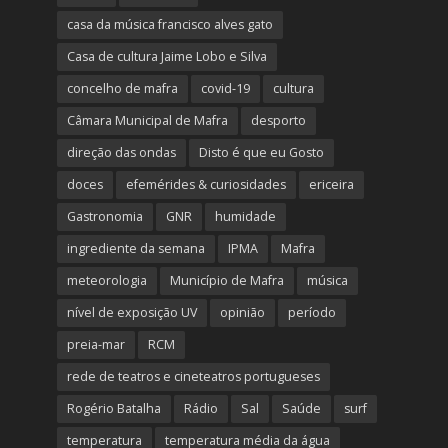
casa da música francisco alves gato
Casa de cultura Jaime Lobo e Silva
concelho de mafra
covid-19
cultura
Câmara Municipal de Mafra
desporto
direção das ondas
Disto é que eu Gosto
doces
efemérides & curiosidades
ericeira
Gastronomia
GNR
humidade
ingrediente da semana
IPMA
Mafra
meteorologia
Município de Mafra
música
nível de exposição UV
opinião
período
preia-mar
RCM
rede de teatros e cineteatros portugueses
Rogério Batalha
Rádio
Sal
Saúde
surf
temperatura
temperatura média da água