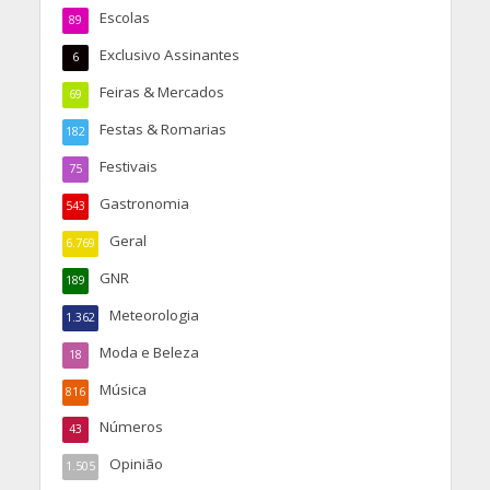
Escolas
89
Exclusivo Assinantes
6
Feiras & Mercados
69
Festas & Romarias
182
Festivais
75
Gastronomia
543
Geral
6.769
GNR
189
Meteorologia
1.362
Moda e Beleza
18
Música
816
Números
43
Opinião
1.505