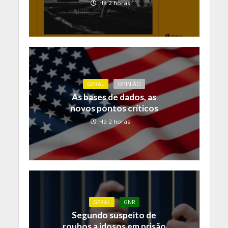
Há 2 horas
GERAL
OPINIÃO
As bases de dados, as
novos pontos críticos
Há 2 horas
GERAL
GNR
Segundo suspeito de
roubos a idosos em prisão