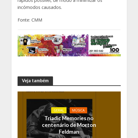
rápidos possível, de modo a minimizar os
incómodos causados.
Fonte: CMM
Veja também
GERAL
MÚSICA
Triadic Memories no
centenário de Morton
Feldman