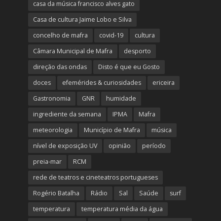
casa da música francisco alves gato
Casa de cultura Jaime Lobo e Silva
concelho de mafra
covid-19
cultura
Câmara Municipal de Mafra
desporto
direção das ondas
Disto é que eu Gosto
doces
efemérides & curiosidades
ericeira
Gastronomia
GNR
humidade
ingrediente da semana
IPMA
Mafra
meteorologia
Município de Mafra
música
nível de exposição UV
opinião
período
preia-mar
RCM
rede de teatros e cineteatros portugueses
Rogério Batalha
Rádio
Sal
Saúde
surf
temperatura
temperatura média da água