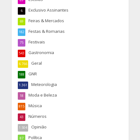
89
Exclusivo Assinantes
6
Feiras & Mercados
69
Festas & Romarias
182
Festivais
75
Gastronomia
543
Geral
6.766
GNR
188
Meteorologia
1.361
Moda e Beleza
18
Música
815
Números
43
Opinião
1.504
Política
87