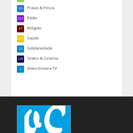
Praias & Pesca
95
Rádio
267
Religião
67
Saúde
417
Solidariedade
35
Teatro & Cinema
238
Vídeo Ericeira TV
3