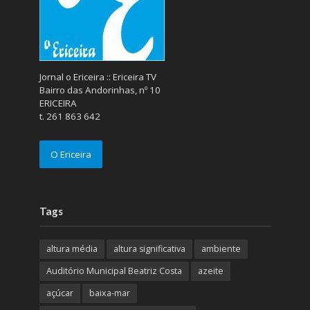
Jornal o Ericeira :: Ericeira TV
Bairro das Andorinhas, nº 10
ERICEIRA
t. 261 863 642
O Ericeira
Tags
altura média
altura significativa
ambiente
Auditório Municipal Beatriz Costa
azeite
açúcar
baixa-mar